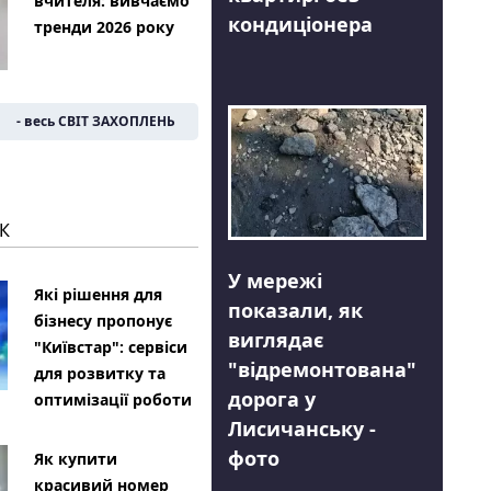
вчителя: вивчаємо
кондиціонера
тренди 2026 року
- весь СВІТ ЗАХОПЛЕНЬ
К
У мережі
Які рішення для
показали, як
бізнесу пропонує
виглядає
"Київстар": сервіси
"відремонтована"
для розвитку та
дорога у
оптимізації роботи
Лисичанську -
фото
Як купити
красивий номер