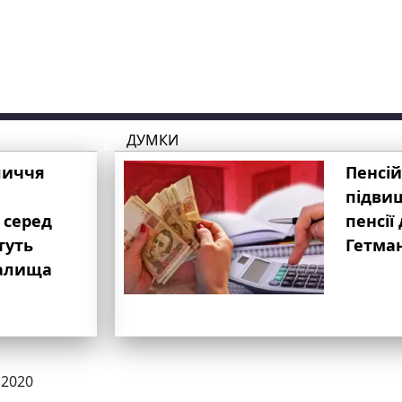
ДУМКИ
личчя
Пенсій
підвищ
 серед
пенсії 
туть
Гетма
валища
.2020