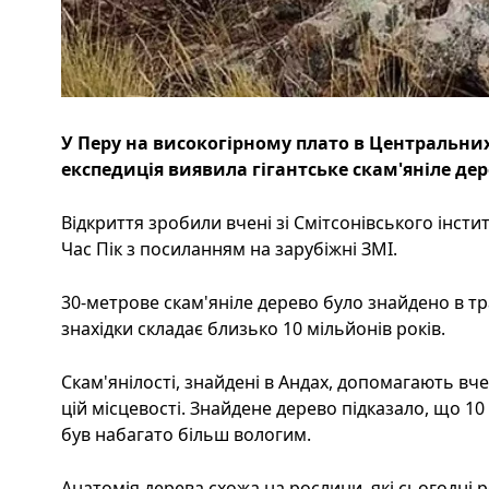
У Перу на високогірному плато в Центральни
експедиція виявила гігантське скам'яніле дер
Відкриття зробили вчені зі Смітсонівського інсти
Час Пік з посиланням на зарубіжні ЗМІ.
30-метрове скам'яніле дерево було знайдено в тра
знахідки складає близько 10 мільйонів років.
Скам'янілості, знайдені в Андах, допомагають вч
цій місцевості. Знайдене дерево підказало, що 10
був набагато більш вологим.
Анатомія дерева схожа на рослини, які сьогодні 