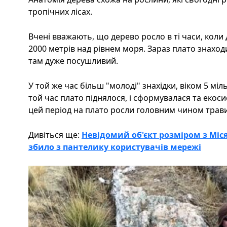
тропічних лісах.
Вчені вважають, що дерево росло в ті часи, коли
2000 метрів над рівнем моря. Зараз плато знаходит
там дуже посушливий.
У той же час більш "молоді" знахідки, віком 5 міл
той час плато піднялося, і сформувалася та екоси
цей період на плато росли головним чином трави 
Дивіться ще:
Невідомий об'єкт розміром з Міся
збило з пантелику користувачів мережі