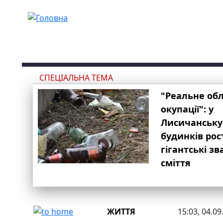
Перейти до основного вмісту
СПЕЦІАЛЬНА ТЕМА
"Реальне об
окупації": у
Лисичанську
будинків рос
гігантські з
сміття
ЖИТТЯ
15:03, 04.09