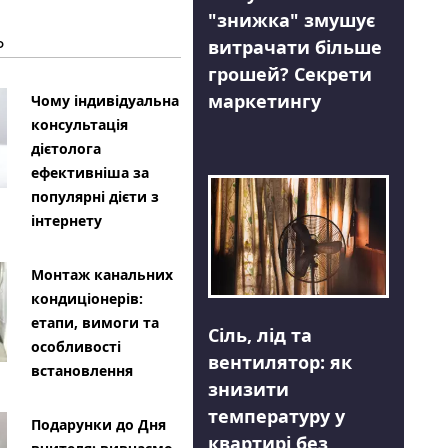
"знижка" змушує
Ь
витрачати більше
грошей? Секрети
маркетингу
Чому індивідуальна
консультація
дієтолога
ефективніша за
популярні дієти з
інтернету
Монтаж канальних
кондиціонерів:
етапи, вимоги та
Сіль, лід та
особливості
вентилятор: як
встановлення
знизити
температуру у
Подарунки до Дня
квартирі без