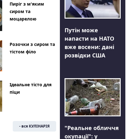
Пиріг з м'яким
сиром та
моцарелою
Путін може
напасти на НАТО
Розочки з сиром та
вже восени: дані
тістом філо
розвідки США
Ідеальне тісто для
піци
- вся КУЛІНАРІЯ
"Реальне обличчя
окупації": у