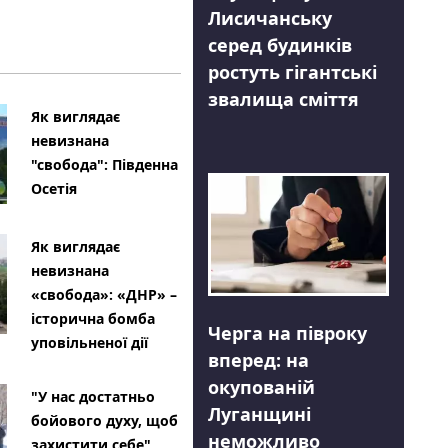
Лисичанську
серед будинків
ростуть гігантські
звалища сміття
Як виглядає
невизнана
"свобода": Південна
Осетія
Як виглядає
невизнана
«свобода»: «ДНР» –
історична бомба
Черга на півроку
уповільненої дії
вперед: на
окупованій
"У нас достатньо
Луганщині
бойового духу, щоб
неможливо
захистити себе"