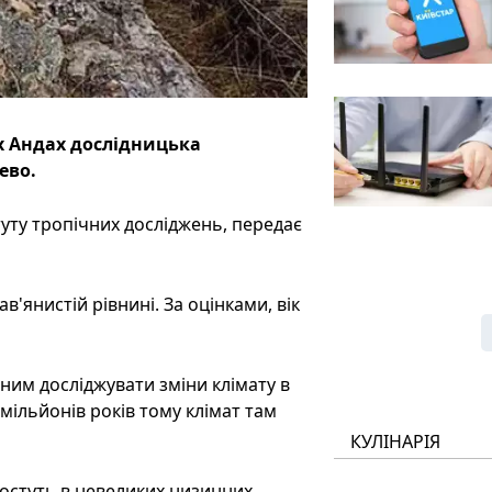
х Андах дослідницька
ево.
туту тропічних досліджень, передає
в'янистій рівнині. За оцінками, вік
еним досліджувати зміни клімату в
 мільйонів років тому клімат там
КУЛІНАРІЯ
ростуть в невеликих низинних