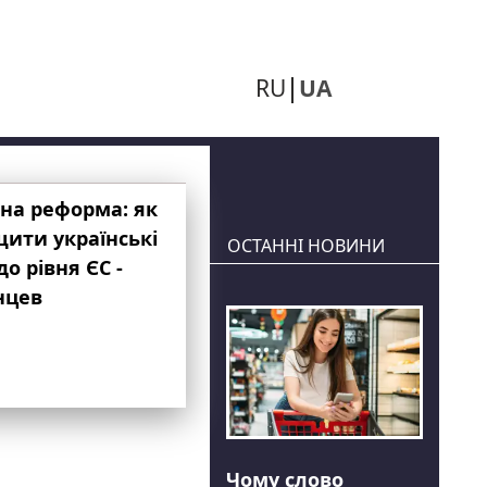
RU
UA
на реформа: як
ити українські
ОСТАННІ НОВИНИ
до рівня ЄС -
нцев
Чому слово