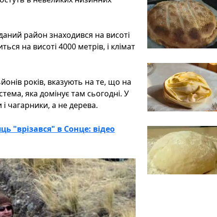
 даний район знаходився на висоті
ься на висоті 4000 метрів, і клімат
ьйонів років, вказують на те, що на
стема, яка домінує там сьогодні. У
і чагарники, а не дерева.
ць "врізався" в Сонце: відео