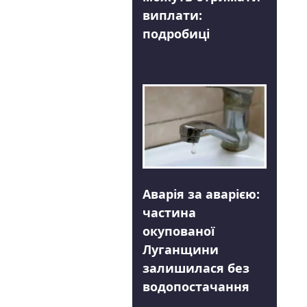
виплати:
подробиці
Аварія за аварією:
частина
окупованої
Луганщини
залишилася без
водопостачання