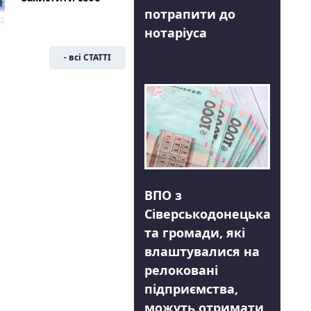
потрапити до
нотаріуса
- всі СТАТТІ
ВПО з
Сіверськодонецька
та громади, які
влаштувалися на
релоковані
підприємства,
можуть отримати