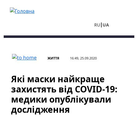
Перейти до основного вмісту
RU
UA
ЖИТТЯ
16:49, 25.09.2020
Які маски найкраще
захистять від COVID-19:
медики опублікували
дослідження