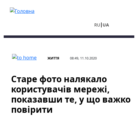
Перейти до основного вмісту
RU
UA
ЖИТТЯ
08:49, 11.10.2020
Старе фото налякало
користувачів мережі,
показавши те, у що важко
повірити