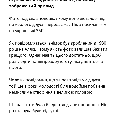
зображений привид.
Фото надіслав чоловік, якому воно дісталося від
померлого дідуся, передає Час Пік з посиланням
на українські ЗМІ.
Як повідомляється, знімок був зроблений в 1930
році на Алясці. Тому якість фото залишає бажати
кращого. Однак навіть цього достатньо, щоб
розгледіти напівпрозору істоту, яка дивиться з
нього.
Чоловік повідомив, що за розповідями дідуся,
той ще в роки молодості біля водойми побачив
немислиме створіння з великою головою.
Шкіра істоти була блідою, ледь не прозорою. Ніс,
рот та вуха були відсутні.