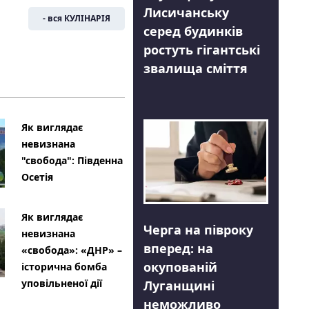
Лисичанську
- вся КУЛІНАРІЯ
серед будинків
ростуть гігантські
звалища сміття
Як виглядає
невизнана
"свобода": Південна
Осетія
Як виглядає
Черга на півроку
невизнана
вперед: на
«свобода»: «ДНР» –
окупованій
історична бомба
уповільненої дії
Луганщині
неможливо