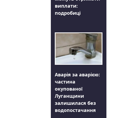
виплати:
подробиці
Аварія за аварією:
частина
окупованої
Луганщини
залишилася без
водопостачання