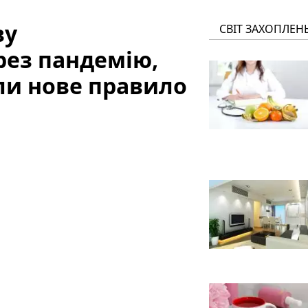
ву
СВІТ ЗАХОПЛЕН
рез пандемію,
ли нове правило