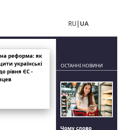
RU
UA
на реформа: як
ити українські
ОСТАННІ НОВИНИ
до рівня ЄС -
нцев
Чому слово