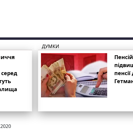
ДУМКИ
личчя
Пенсій
підвищ
 серед
пенсії 
туть
Гетма
валища
.2020