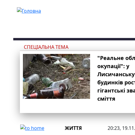
Перейти до основного вмісту
СПЕЦІАЛЬНА ТЕМА
"Реальне об
окупації": у
Лисичанську
будинків рос
гігантські з
сміття
ЖИТТЯ
20:23, 19.11