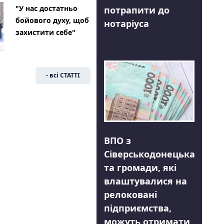
"У нас достатньо
потрапити до
бойового духу, щоб
нотаріуса
захистити себе"
- всі СТАТТІ
ВПО з
Сіверськодонецька
та громади, які
влаштувалися на
релоковані
підприємства,
можуть отримати