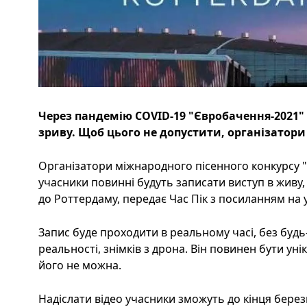
Через пандемію COVID-19 "Євробачення-2021"
зриву. Щоб цього не допустити, організатор
Організатори міжнародного пісенного конкурсу 
учасники повинні будуть записати виступ в живу
до Роттердаму, передає Час Пік з посиланням на у
Запис буде проходити в реальному часі, без будь
реальності, знімків з дрона. Він повинен бути ун
його не можна.
Надіслати відео учасники зможуть до кінця бере