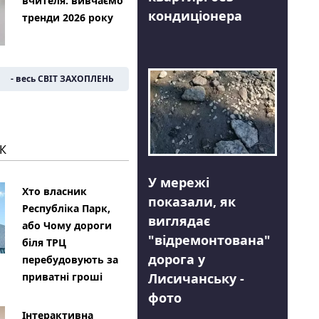
вчителя: вивчаємо
кондиціонера
тренди 2026 року
- весь СВІТ ЗАХОПЛЕНЬ
К
У мережі
Хто власник
показали, як
Республіка Парк,
виглядає
або Чому дороги
"відремонтована"
біля ТРЦ
дорога у
перебудовують за
Лисичанську -
приватні гроші
фото
Інтерактивна