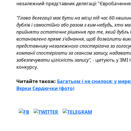
незалежний представник делегації "Євробачення
"Глава делегації має бути на місці під час 60-хвили
дублів і самостійно або разом з ким-небудь, хто м
прийняти остаточне рішення про те, який дубль бу
встановлено пряме з'єднання, щоб дозволити вико
представнику незалежного спостерігача за голосу
компанії спостерігати за сеансом запису, надават
забезпечувати цілісність запису",
- цитують у ЗМІ 
конкурсу.
Читайте також:
Багатьом і не снилося: у мер
Вєрки Сердючки (фото)