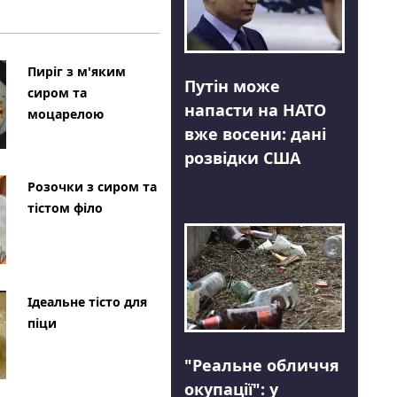
Пиріг з м'яким
Путін може
сиром та
напасти на НАТО
моцарелою
вже восени: дані
розвідки США
Розочки з сиром та
тістом філо
Ідеальне тісто для
піци
"Реальне обличчя
окупації": у