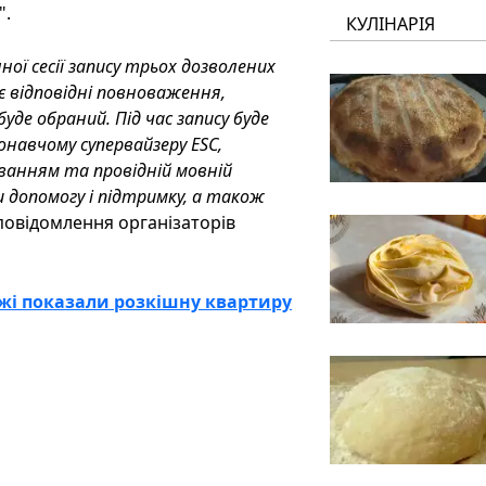
".
КУЛІНАРІЯ
нної сесії запису трьох дозволених
ає відповідні повноваження,
де обраний. Під час запису буде
навчому супервайзеру ESC,
ванням та провідній мовній
и допомогу і підтримку, а також
повідомлення організаторів
ежі показали розкішну квартиру