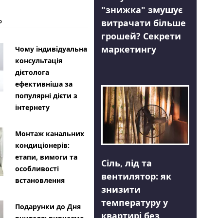
"знижка" змушує
Ь
витрачати більше
грошей? Секрети
маркетингу
Чому індивідуальна
консультація
дієтолога
ефективніша за
популярні дієти з
інтернету
Монтаж канальних
кондиціонерів:
етапи, вимоги та
Сіль, лід та
особливості
вентилятор: як
встановлення
знизити
температуру у
Подарунки до Дня
квартирі без