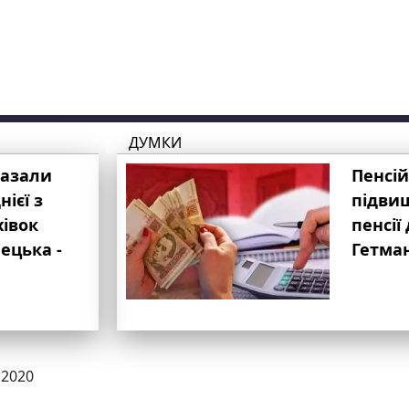
ДУМКИ
казали
Пенсій
ієї з
підвищ
хівок
пенсії 
ецька -
Гетма
.2020