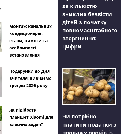
за кількістю
Ь
зниклих безвісти
дітей з початку
Монтаж канальних
повномасштабного
кондиціонерів:
вторгнення:
етапи, вимоги та
цифри
особливості
встановлення
Подарунки до Дня
вчителя: вивчаємо
тренди 2026 року
Як підібрати
Чи потрібно
планшет Xiaomi для
платити податки з
власних задач?
продажу овочів із