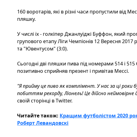
160 воротарів, які в різні часи пропустили від М
пляшку.
У числі їх - голкіпер Джанлуїджі Буффон, який про
групового етапу Ліги Чемпіонів 12 Вересня 2017 
та "Ювентусом" (3:0).
Сьогодні дві пляшки пива під номерами 514 і 515 
позитивно сприйняв презент і привітав Мессі.
"Я прийму це пиво як комплімент. У нас за ці роки 
побиттям рекорду, Ліонель! Це дійсно неймовірне 
своїй сторінці в Twitter.
Читайте також:
Кращим футболістом 2020 рок
Роберт Левандовскі