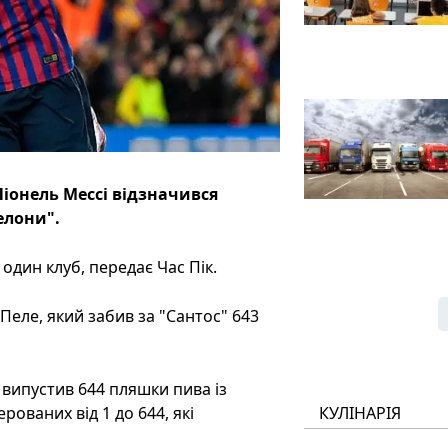
Ліонель Мессі відзначився
елони".
 один клуб, передає Час Пік.
еле, який забив за "Сантос" 643
 випустив 644 пляшки пива із
ваних від 1 до 644, якi
КУЛІНАРІЯ