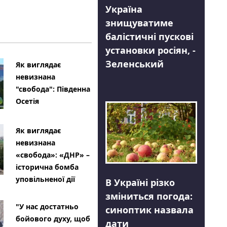
Україна
знищуватиме
балістичні пускові
установки росіян, -
Зеленський
Як виглядає
невизнана
"свобода": Південна
Осетія
Як виглядає
невизнана
«свобода»: «ДНР» –
історична бомба
уповільненої дії
В Україні різко
зміниться погода:
"У нас достатньо
синоптик назвала
бойового духу, щоб
дати