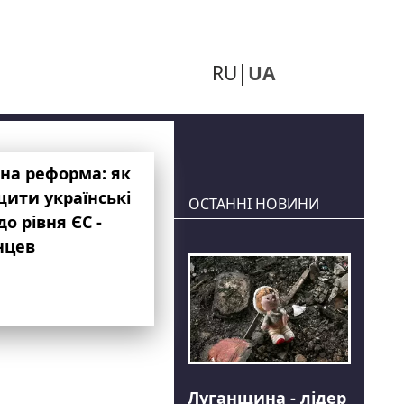
RU
UA
на реформа: як
ити українські
ОСТАННІ НОВИНИ
до рівня ЄС -
нцев
Луганщина - лідер