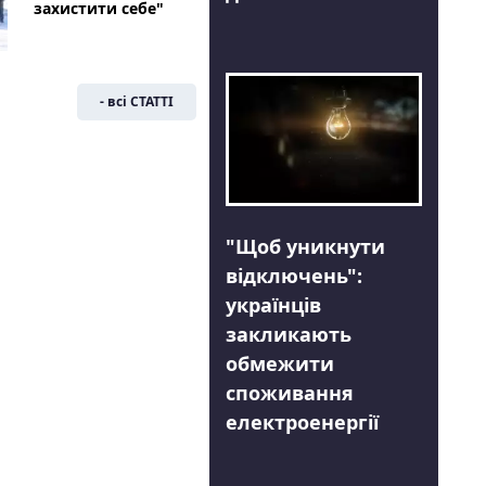
захистити себе"
- всі СТАТТІ
"Щоб уникнути
відключень":
українців
закликають
обмежити
споживання
електроенергії