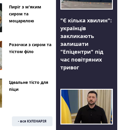
Пиріг з м'яким
сиром та
"Є кілька хвилин":
моцарелою
українців
закликають
залишати
Розочки з сиром та
"Епіцентри" під
тістом філо
час повітряних
тривог
Ідеальне тісто для
піци
- вся КУЛІНАРІЯ