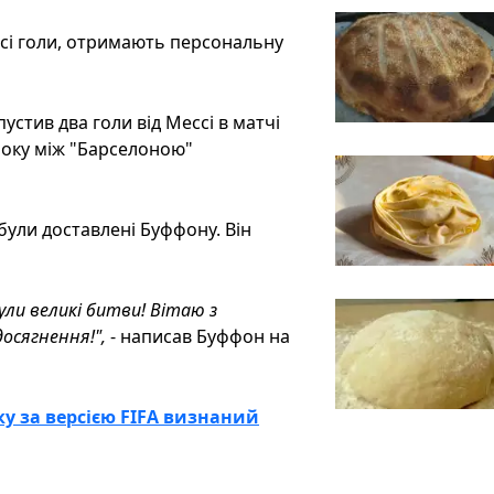
ессі голи, отримають персональну
пустив два голи від Мессі в матчі
року між "Барселоною"
були доставлені Буффону. Він
були великі битви! Вітаю з
досягнення!",
- написав Буффон на
у за версією FIFA визнаний