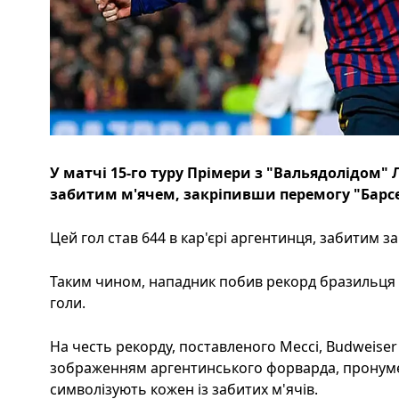
У матчі 15-го туру Прімери з "Вальядолідом" 
забитим м'ячем, закріпивши перемогу "Барс
Цей гол став 644 в кар'єрі аргентинця, забитим за
Таким чином, нападник побив рекорд бразильця П
голи.
На честь рекорду, поставленого Мессі, Budweiser
зображенням аргентинського форварда, пронумеро
символізують кожен із забитих м'ячів.