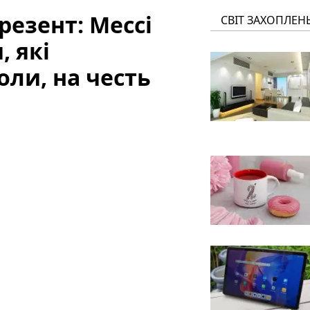
езент: Мессі
СВІТ ЗАХОПЛЕН
, які
оли, на честь