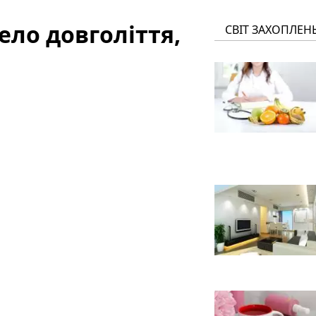
ло довголіття,
СВІТ ЗАХОПЛЕН