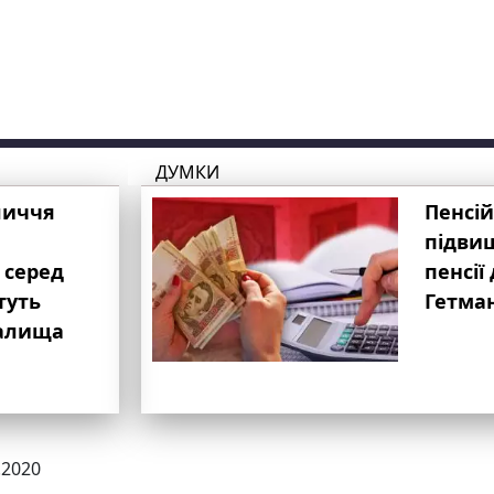
ДУМКИ
личчя
Пенсій
підвищ
 серед
пенсії 
туть
Гетма
валища
.2020