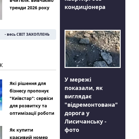
вчителя: вивчаємо
кондиціонера
тренди 2026 року
- весь СВІТ ЗАХОПЛЕНЬ
К
У мережі
Які рішення для
показали, як
бізнесу пропонує
виглядає
"Київстар": сервіси
"відремонтована"
для розвитку та
дорога у
оптимізації роботи
Лисичанську -
фото
Як купити
красивий номер