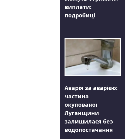
виплати:
подробиці
Аварія за аварією:
частина
окупованої
Луганщини
залишилася без
водопостачання