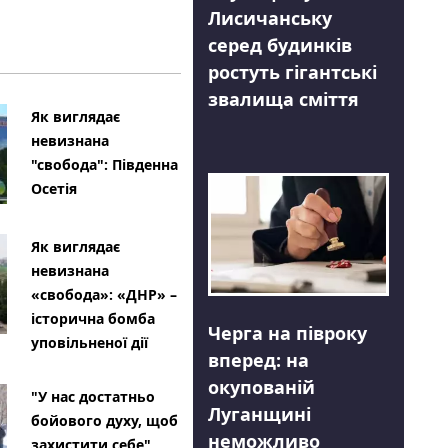
Лисичанську
серед будинків
ростуть гігантські
звалища сміття
Як виглядає
невизнана
"свобода": Південна
Осетія
Як виглядає
невизнана
«свобода»: «ДНР» –
історична бомба
Черга на півроку
уповільненої дії
вперед: на
окупованій
"У нас достатньо
Луганщині
бойового духу, щоб
неможливо
захистити себе"