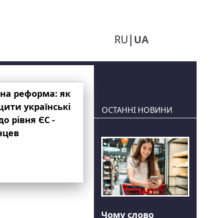
RU
UA
на реформа: як
ити українські
ОСТАННІ НОВИНИ
до рівня ЄС -
нцев
Чому слово