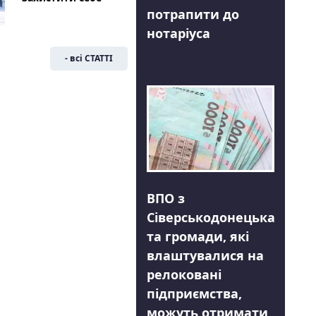
потрапити до
нотаріуса
- всі СТАТТІ
ВПО з
Сіверськодонецька
та громади, які
влаштувалися на
релоковані
підприємства,
можуть отримати