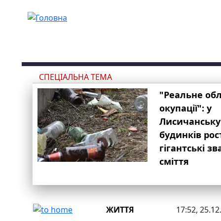
Перейти до основного вмісту
СПЕЦІАЛЬНА ТЕМА
"Реальне об
окупації": у
Лисичанську
будинків рос
гігантські з
сміття
ЖИТТЯ
17:52, 25.12