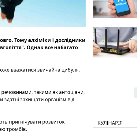
вго. Тому алхіміки і дослідники
голіття". Однак все набагато
може вважатися звичайна цибуля,
 речовинами, такими як антоціани,
и здатні захищати організм від
ають пригнічувати розвиток
КУЛІНАРІЯ
ню тромбів.