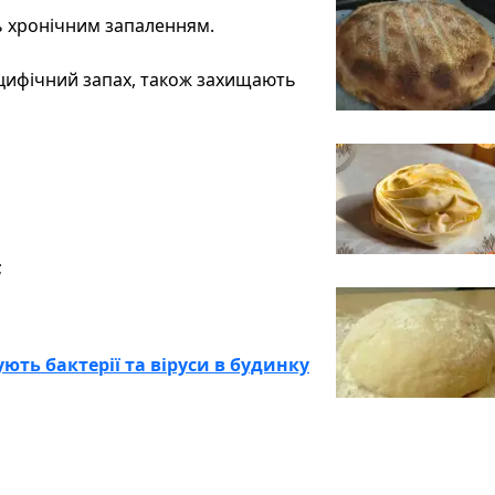
ь хронічним запаленням.
пецифічний запах, також захищають
;
ують бактерії та віруси в будинку