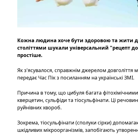
Кожна людина хоче бути здоровою та жити до
століттями шукали універсальний "рецепт дов
простіше.
Як з'ясувалося, справжнім джерелом довголіття 
передає Час Пік з посиланням на українські ЗМІ.
Причина в тому, що цибуля багата фітохімічними
кверцетин, сульфіди та тіосульфінати. Ці речовин
руйнівних хвороб.
Зокрема, тіосульфінати (сполуки сірки) допомаг
шкідливих мікроорганізмів, запобігають утворен