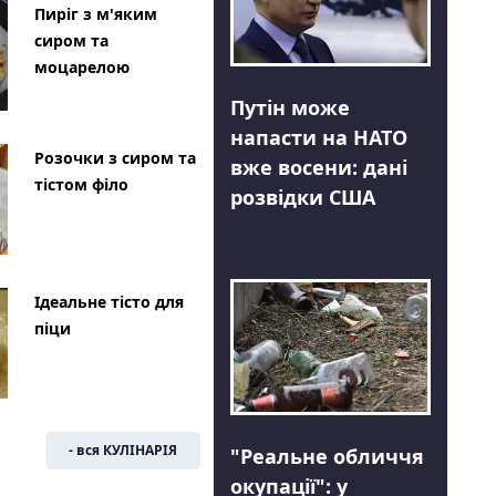
Пиріг з м'яким
сиром та
моцарелою
Путін може
напасти на НАТО
Розочки з сиром та
вже восени: дані
тістом філо
розвідки США
Ідеальне тісто для
піци
- вся КУЛІНАРІЯ
"Реальне обличчя
окупації": у