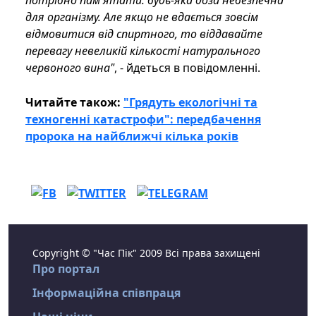
потрібно пам'ятати: будь-яка доза небезпечна
для організму. Але якщо не вдається зовсім
відмовитися від спиртного, то віддавайте
перевагу невеликій кількості натурального
червоного вина"
, - йдеться в повідомленні.
Читайте також:
"Грядуть екологічні та
техногенні катастрофи": передбачення
пророка на найближчі кілька років
Copyright © "Час Пік" 2009 Всі права захищені
Про портал
Інформаційна співпраця