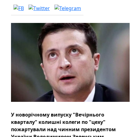
У новорічному випуску "Вечірнього
кварталу" колишні колеги по "цеху"
пожартували над чинним президентом
України Володимиром Зеленським.