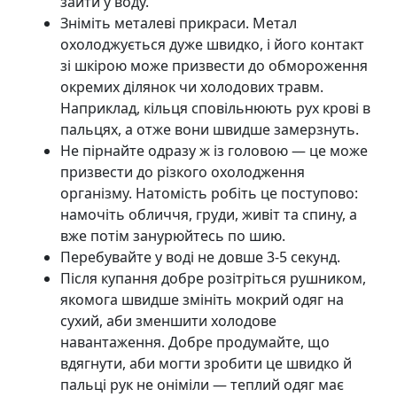
зайти у воду.
Зніміть металеві прикраси. Метал
охолоджується дуже швидко, і його контакт
зі шкірою може призвести до обмороження
окремих ділянок чи холодових травм.
Наприклад, кільця сповільнюють рух крові в
пальцях, а отже вони швидше замерзнуть.
Не пірнайте одразу ж із головою — це може
призвести до різкого охолодження
організму. Натомість робіть це поступово:
намочіть обличчя, груди, живіт та спину, а
вже потім занурюйтесь по шию.
Перебувайте у воді не довше 3-5 секунд.
Після купання добре розітріться рушником,
якомога швидше змініть мокрий одяг на
сухий, аби зменшити холодове
навантаження. Добре продумайте, що
вдягнути, аби могти зробити це швидко й
пальці рук не оніміли — теплий одяг має