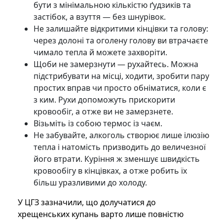
бути з мінімальною кількістю ґудзиків та
застібок, а взуття — без шнурівок.
Не залишайте відкритими кінцівки та голову:
через долоні та оголену голову ви втрачаєте
чимало тепла й можете захворіти.
Щоби не замерзнути — рухайтесь. Можна
підстрибувати на місці, ходити, зробити пару
простих вправ чи просто обніматися, коли є
з ким. Рухи допоможуть прискорити
кровообіг, а отже ви не замерзнете.
Візьміть із собою термос із чаєм.
Не забувайте, алкоголь створює лише ілюзію
тепла і натомість призводить до величезної
його втрати. Куріння ж зменшує швидкість
кровообігу в кінцівках, а отже робить їх
більш уразливими до холоду.
У ЦГЗ зазначили, що долучатися до
хрещенських купань варто лише повністю