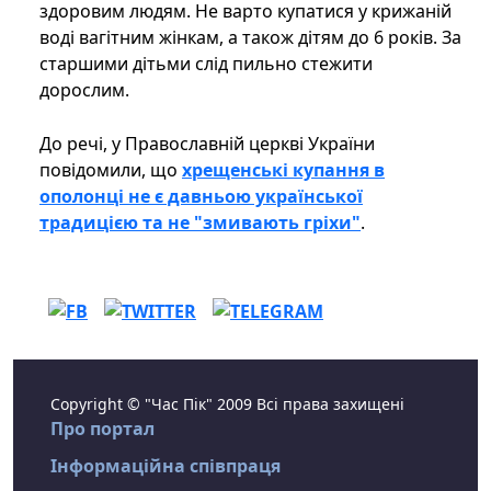
здоровим людям. Не варто купатися у крижаній
воді вагітним жінкам, а також дітям до 6 років. За
старшими дітьми слід пильно стежити
дорослим.
До речі, у Православній церкві України
повідомили, що
хрещенські купання в
ополонці не є давньою української
традицією та не "змивають гріхи"
.
Copyright © "Час Пік" 2009 Всі права захищені
Про портал
Інформаційна співпраця