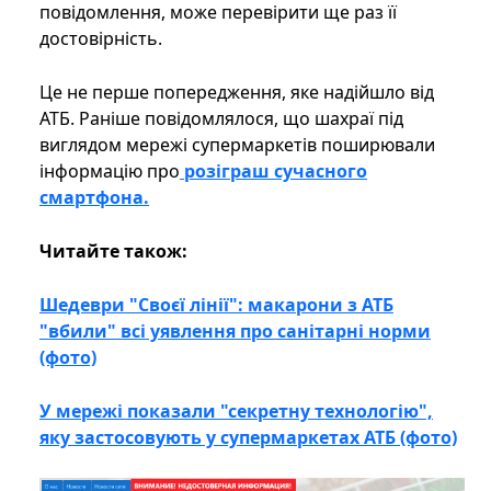
повідомлення, може перевірити ще раз її
достовірність.
Це не перше попередження, яке надійшло від
АТБ. Раніше повідомлялося, що шахраї під
виглядом мережі супермаркетів поширювали
інформацію про
розіграш сучасного
смартфона.
Читайте також:
Шедеври "Своєї лінії": макарони з АТБ
"вбили" всі уявлення про санітарні норми
(фото)
У мережі показали "секретну технологію",
яку застосовують у супермаркетах АТБ (фото)