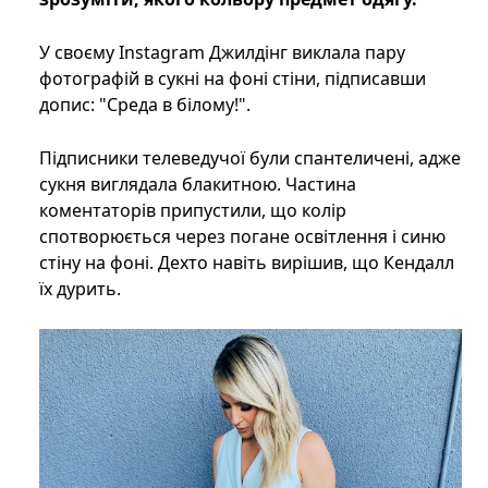
У своєму Instagram Джилдінг виклала пару
фотографій в сукні на фоні стіни, підписавши
допис: "Среда в білому!".
Підписники телеведучої були спантеличені, адже
сукня виглядала блакитною. Частина
коментаторів припустили, що колір
спотворюється через погане освітлення і синю
стіну на фоні. Дехто навіть вирішив, що Кендалл
їх дурить.