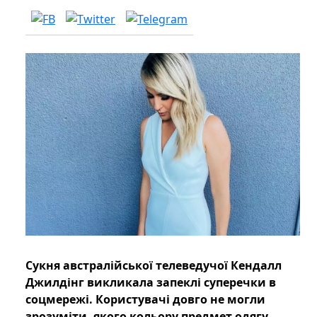
Сукня австралійської телеведучої Кендалл
Джилдінг викликала запеклі суперечки в
соцмережі. Користувачі довго не могли
зрозуміти, якого кольору предмет одягу.