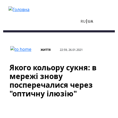
Перейти до основного вмісту
RU
UA
ЖИТТЯ
22:59, 26.01.2021
Якого кольору сукня: в
мережі знову
посперечалися через
"оптичну ілюзію"