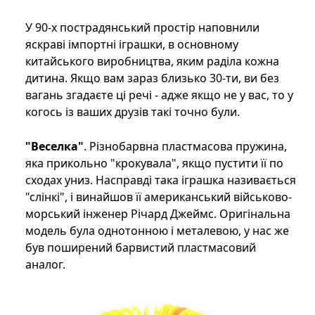
У 90-х пострадянський простір наповнили
яскраві імпортні іграшки, в основному
китайського виробництва, яким раділа кожна
дитина. Якщо вам зараз близько 30-ти, ви без
вагань згадаєте ці речі - адже якщо не у вас, то у
когось із ваших друзів такі точно були.
"Веселка"
. Різнобарвна пластмасова пружина,
яка прикольно "крокувала", якщо пустити її по
сходах униз. Насправді така іграшка називається
"слінкі", і винайшов її американський військово-
морський інженер Річард Джеймс. Оригінальна
модель була однотонною і металевою, у нас же
був поширений барвистий пластмасовий
аналог.