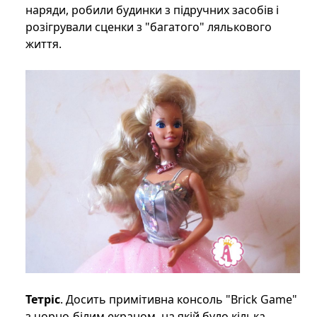
наряди, робили будинки з підручних засобів і
розігрували сценки з "багатого" лялькового
життя.
Тетріс
. Досить примітивна консоль "Brick Game"
з чорно-білим екраном, на якій було кілька