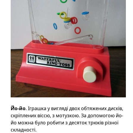
Йо-йо
. Іграшка у вигляді двох обтяжених дисків,
скріплених віссю, з мотузкою. За допомогою йо-
йо можна було робити з десяток трюків різної
складності.