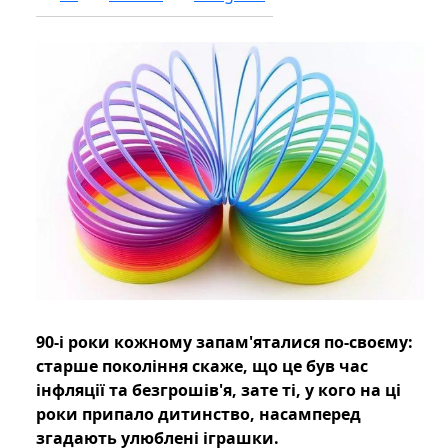
90-і роки кожному запам'яталися по-своєму:
старше покоління скаже, що це був час
інфляції та безгрошів'я, зате ті, у кого на ці
роки припало дитинство, насамперед
згадають улюблені іграшки.