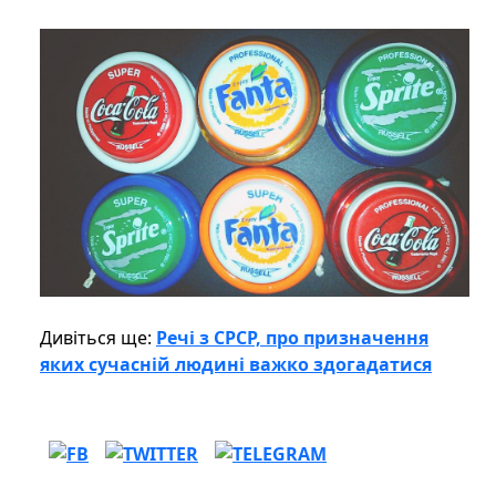
Дивіться ще:
Речі з СРСР, про призначення
яких сучасній людині важко здогадатися