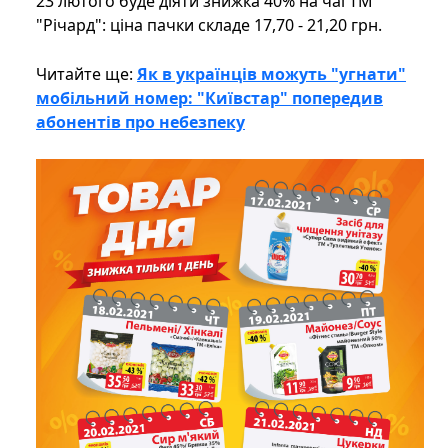
23 лютого буде діяти знижка 40% на чаї ТМ
"Річард": ціна пачки складе 17,70 - 21,20 грн.
Читайте ще:
Як в українців можуть "угнати"
мобільний номер: "Київстар" попередив
абонентів про небезпеку