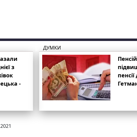
ДУМКИ
казали
Пенсій
ієї з
підвищ
хівок
пенсії 
ецька -
Гетма
.2021