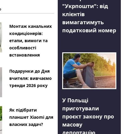
"Укрпошти": від
Ь
клієнтів
вимагатимуть
Монтаж канальних
податковий номер
кондиціонерів:
етапи, вимоги та
особливості
встановлення
Подарунки до Дня
вчителя: вивчаємо
тренди 2026 року
У Польщі
приготували
Як підібрати
проєкт закону про
планшет Xiaomi для
масову
власних задач?
депортацію