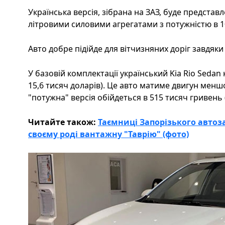
Українська версія, зібрана на ЗАЗ, буде представлена
літровими силовими агрегатами з потужністю в 100
Авто добре підійде для вітчизняних доріг завдяки
У базовій комплектації український Kia Rio Sedan 
15,6 тисяч доларів). Це авто матиме двигун менш
"потужна" версія обійдеться в 515 тисяч гривень (
Читайте також:
Таємниці Запорізького автоза
своєму роді вантажну "Таврію" (фото)