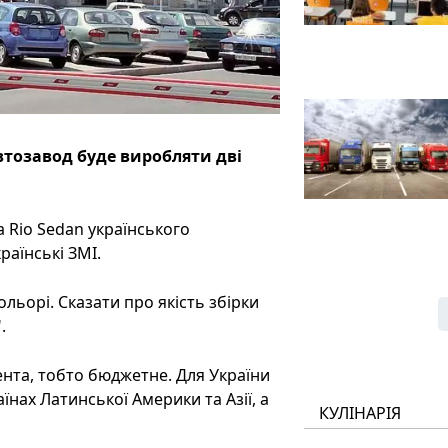
втозавод буде виробляти дві
a Rio Sedan українського
раїнські ЗМІ.
льорі. Сказати про якість збірки
.
мента, тобто бюджетне. Для України
їнах Латинської Америки та Азії, а
КУЛІНАРІЯ