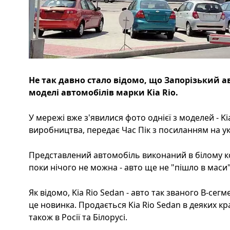
Не так давно стало відомо, що Запорізький а
моделі автомобілів марки Kia Rio.
У мережі вже з'явилися фото однієї з моделей - Ki
виробництва, передає Час Пік з посиланням на ук
Представлений автомобіль виконаний в білому ко
поки нічого не можна - авто ще не "пішло в маси"
Як відомо, Kia Rio Sedan - авто так званого В-сег
це новинка. Продається Kia Rio Sedan в деяких кра
також в Росії та Білорусі.