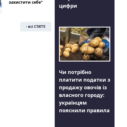
захистити себе"
цифри
- всі СТАТТІ
Чи потрібно
платити податки з
продажу овочів із
власного городу:
українцям
пояснили правила