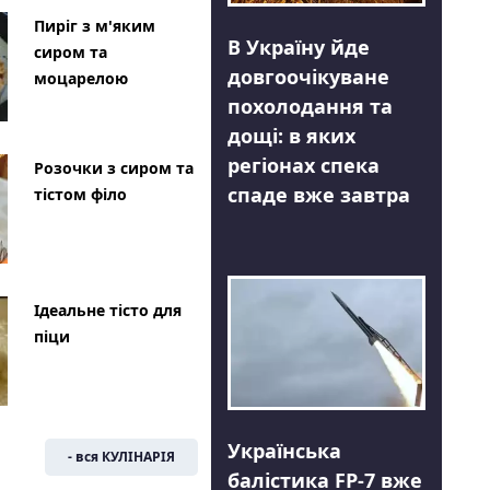
Пиріг з м'яким
В Україну йде
сиром та
довгоочікуване
моцарелою
похолодання та
дощі: в яких
регіонах спека
Розочки з сиром та
спаде вже завтра
тістом філо
Ідеальне тісто для
піци
Українська
- вся КУЛІНАРІЯ
балістика FP-7 вже