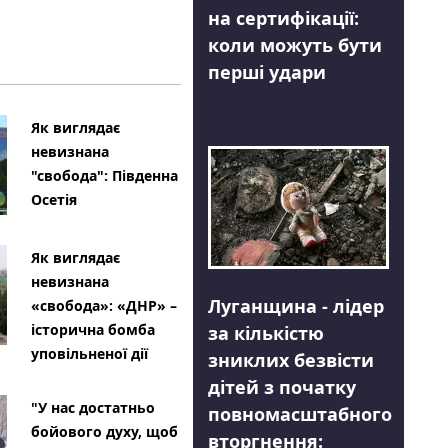
на сертифікації:
коли можуть бути
перші удари
Як виглядає
невизнана
"свобода": Південна
Осетія
Як виглядає
невизнана
Луганщина - лідер
«свобода»: «ДНР» –
історична бомба
за кількістю
уповільненої дії
зниклих безвісти
дітей з початку
"У нас достатньо
повномасштабного
бойового духу, щоб
вторгнення: