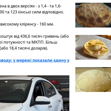
 в двох версіях - з 1,4 - та 1,6-
 та 123 кінські сили відповідно.
 високому кліренсу - 160 мм.
коштує від 436,6 тисяч гривень (або
ої потужності та МКПП. Більш
або 18,4 тисячі доларів).
воду: у мережі показали єдину у