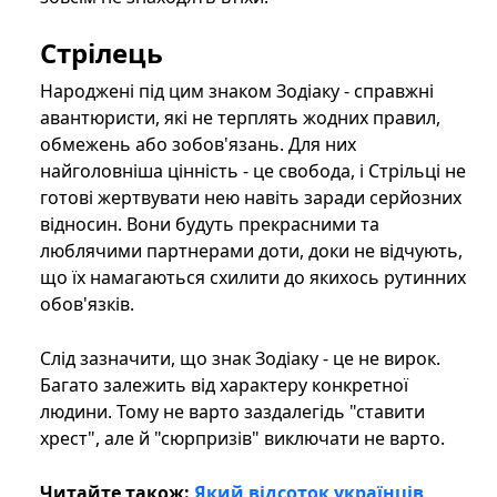
Стрілець
Народжені під цим знаком Зодіаку - справжні
авантюристи, які не терплять жодних правил,
обмежень або зобов'язань. Для них
найголовніша цінність - це свобода, і Стрільці не
готові жертвувати нею навіть заради серйозних
відносин. Вони будуть прекрасними та
люблячими партнерами доти, доки не відчують,
що їх намагаються схилити до якихось рутинних
обов'язків.
Слід зазначити, що знак Зодіаку - це не вирок.
Багато залежить від характеру конкретної
людини. Тому не варто заздалегідь "ставити
хрест", але й "сюрпризів" виключати не варто.
Читайте також:
Який відсоток українців