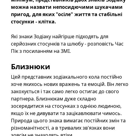
можна назвати непосидючими шукачами
пригод, для яких "осіле" життя та стабільні
стосунки - клітка.
Які знаки Зодіаку найгірше підходять для
серйозних стосунків та шлюбу - розповість Час
Пік з посиланням на ЗМІ.
Близнюки
Цей представник зодіакального кола постійно
хоче якихось нових вражень та емоцій. Він легко
закохується і так само легко остигає до свого
партнера. Близнюкам дуже складно
зосередитися на стосунках з однією людиною,
якщо їх не дивувати та зацікавлювати чимось.
Природа цього знака вимагає постійних змін та
різноманітності, а в тривалих зв'язках вони
зовсім не знаходять втіхи.