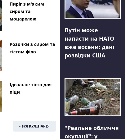
Пиріг з м'яким
сиром та
моцарелою
Путін може
напасти на НАТО
Розочки з сиром та
вже восени: дані
тістом філо
розвідки США
Ідеальне тісто для
піци
- вся КУЛІНАРІЯ
"Реальне обличчя
окупації": у