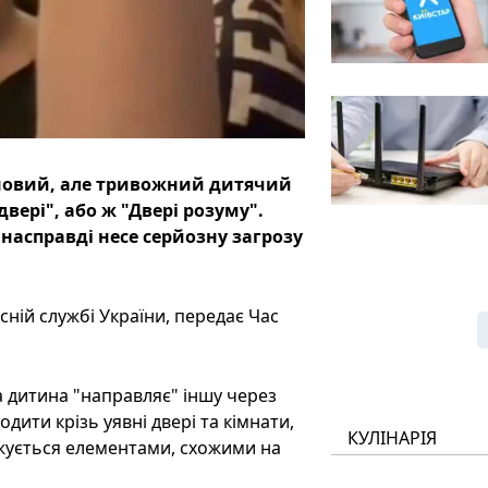
 новий, але тривожний дитячий
двері", або ж "Двері розуму".
 насправді несе серйозну загрозу
сній службі України, передає Час
а дитина "направляє" іншу через
дити крізь уявні двері та кімнати,
КУЛІНАРІЯ
джується елементами, схожими на