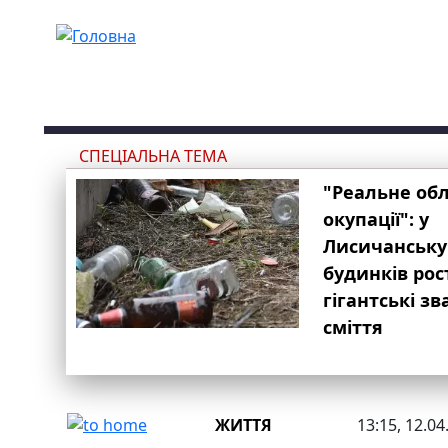
Перейти до основного вмісту
СПЕЦІАЛЬНА ТЕМА
"Реальне об
окупації": у
Лисичанську
будинків рос
гігантські з
сміття
ЖИТТЯ
13:15, 12.04