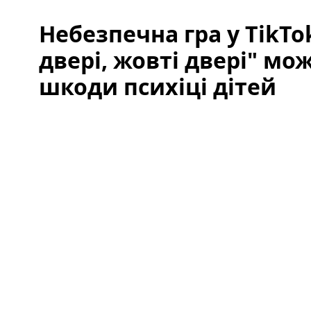
Небезпечна гра у TikTo
двері, жовті двері" мо
шкоди психіці дітей