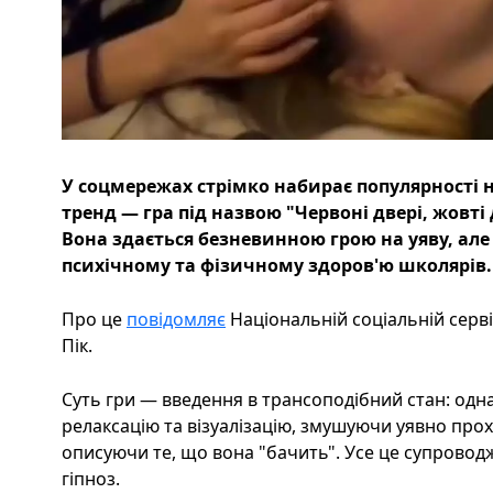
У соцмережах стрімко набирає популярності
тренд — гра під назвою "Червоні двері, жовті 
Вона здається безневинною грою на уяву, але
психічному та фізичному здоров'ю школярів.
Про це
повідомляє
Національній соціальній серві
Пік.
Суть гри — введення в трансоподібний стан: одн
релаксацію та візуалізацію, змушуючи уявно прохо
описуючи те, що вона "бачить". Усе це супрово
гіпноз.