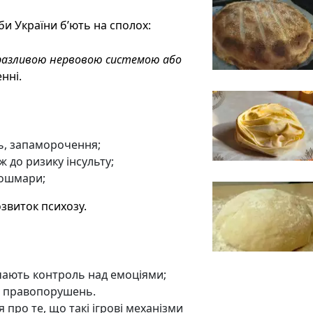
би України б’ють на сполох:
 вразливою нервовою системою або
нні.
ь, запаморочення;
 до ризику інсульту;
кошмари;
озвиток психозу.
чають контроль над емоціями;
о правопорушень.
ро те, що такі ігрові механізми