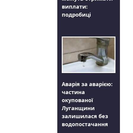
виплати:
подробиці
Аварія за аварією:
частина
окупованої
Луганщини
залишилася без
водопостачання