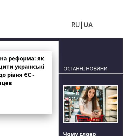
RU
UA
на реформа: як
ити українські
ОСТАННІ НОВИНИ
до рівня ЄС -
нцев
Чому слово