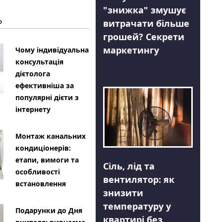
"знижка" змушує
Ь
витрачати більше
грошей? Секрети
маркетингу
Чому індивідуальна
консультація
дієтолога
ефективніша за
популярні дієти з
інтернету
Монтаж канальних
кондиціонерів:
етапи, вимоги та
Сіль, лід та
особливості
вентилятор: як
встановлення
знизити
температуру у
Подарунки до Дня
квартирі без