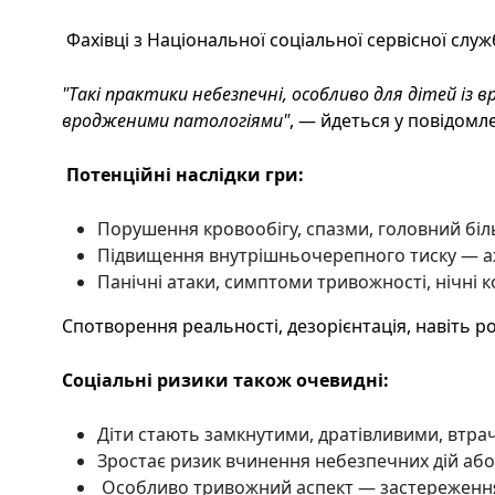
Фахівці з Національної соціальної сервісної служ
"Такі практики небезпечні, особливо для дітей із
вродженими патологіями"
, — йдеться у повідомле
Потенційні наслідки гри:
Порушення кровообігу, спазми, головний біл
Підвищення внутрішньочерепного тиску — аж
Панічні атаки, симптоми тривожності, нічні 
Спотворення реальності, дезорієнтація, навіть р
Соціальні ризики також очевидні:
Діти стають замкнутими, дратівливими, втра
Зростає ризик вчинення небезпечних дій аб
Особливо тривожний аспект — застереження п