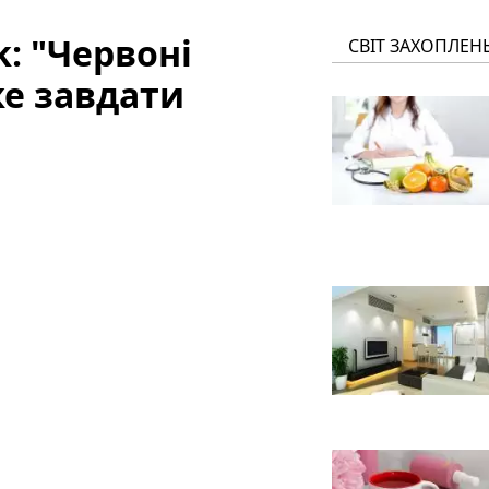
k: "Червоні
СВІТ ЗАХОПЛЕН
же завдати