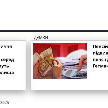
ДУМКИ
личчя
Пенсій
підвищ
 серед
пенсії 
туть
Гетма
валища
.2025