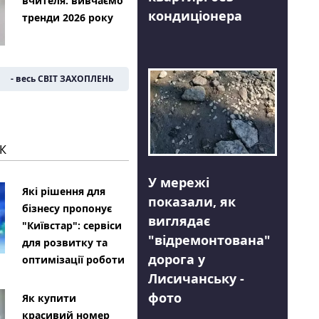
вчителя: вивчаємо
кондиціонера
тренди 2026 року
- весь СВІТ ЗАХОПЛЕНЬ
К
У мережі
Які рішення для
показали, як
бізнесу пропонує
виглядає
"Київстар": сервіси
"відремонтована"
для розвитку та
дорога у
оптимізації роботи
Лисичанську -
фото
Як купити
красивий номер