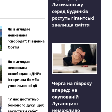
Лисичанську
серед будинків
ростуть гігантські
звалища сміття
Як виглядає
невизнана
"свобода": Південна
Осетія
Як виглядає
невизнана
«свобода»: «ДНР» –
історична бомба
Черга на півроку
уповільненої дії
вперед: на
окупованій
"У нас достатньо
Луганщині
бойового духу, щоб
неможливо
захистити себе"