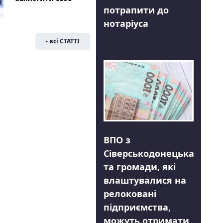
потрапити до
нотаріуса
- всі СТАТТІ
ВПО з
Сіверськодонецька
та громади, які
влаштувалися на
релоковані
підприємства,
можуть отримати