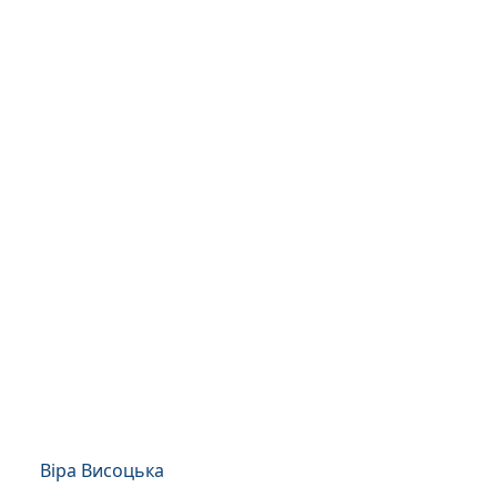
Віра Висоцька