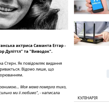
анська актриса Саманта Еггар -
ор Дуліттл" та "Виводок".
на Стерн. Як повідомляє видання
кривається. Відомо лише, що
хворюванням.
 ранимою... Моя мама померла тихо,
 сильно ми її любимо"
, - написала
КУЛІНАРІЯ