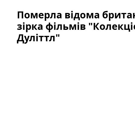
Померла відома британ
зірка фільмів "Колекці
Дуліттл"