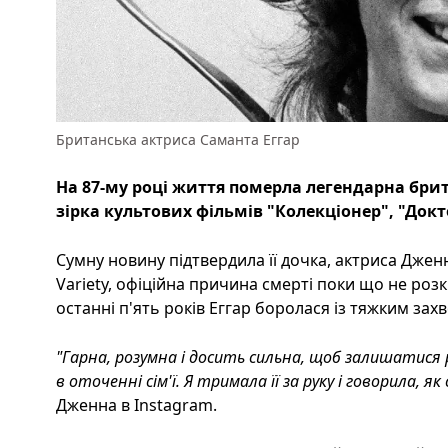
Британська актриса Саманта Еггар
На 87-му році життя померла легендарна брит
зірка культових фільмів "Колекціонер", "Докт
Сумну новину підтвердила її дочка, актриса Джен
Variety, офіційна причина смерті поки що не роз
останні п'ять років Еггар боролася із тяжким за
"Гарна, розумна і досить сильна, щоб залишатися
в оточенні сім'ї. Я тримала її за руку і говорила, як
Дженна в Instagram.