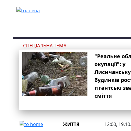
Перейти до основного вмісту
СПЕЦІАЛЬНА ТЕМА
"Реальне об
окупації": у
Лисичанську
будинків рос
гігантські з
сміття
ЖИТТЯ
12:00, 19.10