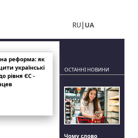
RU
UA
на реформа: як
ити українські
ОСТАННІ НОВИНИ
до рівня ЄС -
нцев
Чому слово