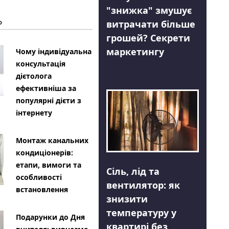
"знижка" змушує
Ь
витрачати більше
грошей? Секрети
маркетингу
Чому індивідуальна
консультація
дієтолога
ефективніша за
популярні дієти з
інтернету
Монтаж канальних
кондиціонерів:
етапи, вимоги та
Сіль, лід та
особливості
вентилятор: як
встановлення
знизити
температуру у
Подарунки до Дня
квартирі без