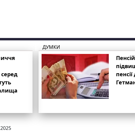
ДУМКИ
личчя
Пенсій
підвищ
 серед
пенсії 
туть
Гетма
валища
.2025