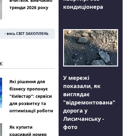
вчителя: вивчаємо
кондиціонера
тренди 2026 року
- весь СВІТ ЗАХОПЛЕНЬ
К
У мережі
Які рішення для
показали, як
бізнесу пропонує
виглядає
"Київстар": сервіси
"відремонтована"
для розвитку та
дорога у
оптимізації роботи
Лисичанську -
фото
Як купити
красивий номер