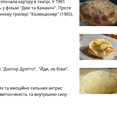
зпочала кар'єру в театрі. У 1961
 у фільмі "Дикі та бажаючі". Проте
чному трилері "Колекціонер" (1965),
 "Доктор Дуліттл", "Йди, не біжи",
их та емоційно сильних актрис
 витонченість та внутрішню силу -