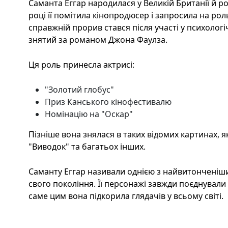
Саманта Еггар народилася у Великій Британії й ро
році її помітила кінопродюсер і запросила на роль
справжній прорив стався після участі у психологі
знятий за романом Джона Фаулза.
Ця роль принесла актрисі:
"Золотий глобус"
Приз Канського кінофестивалю
Номінацію на "Оскар"
Пізніше вона знялася в таких відомих картинах, як
"Виводок" та багатьох інших.
Саманту Еггар називали однією з найвитонченіш
свого покоління. Її персонажі завжди поєднували
саме цим вона підкорила глядачів у всьому світі.