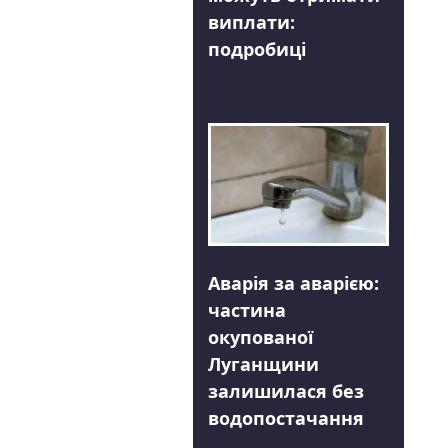
виплати:
подробиці
Аварія за аварією:
частина
окупованої
Луганщини
залишилася без
водопостачання