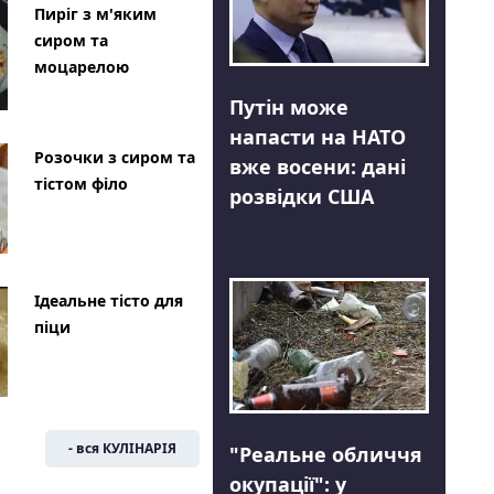
Пиріг з м'яким
сиром та
моцарелою
Путін може
напасти на НАТО
Розочки з сиром та
вже восени: дані
тістом філо
розвідки США
Ідеальне тісто для
піци
- вся КУЛІНАРІЯ
"Реальне обличчя
окупації": у