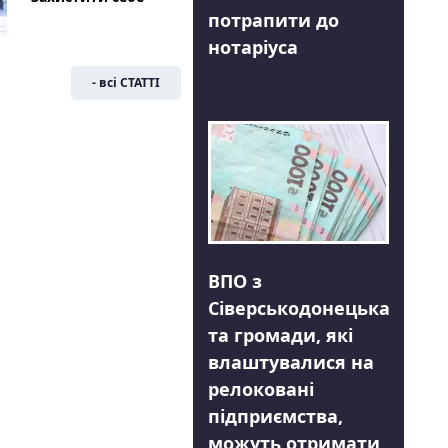
потрапити до
нотаріуса
- всі СТАТТІ
ВПО з
Сіверськодонецька
та громади, які
влаштувалися на
релоковані
підприємства,
можуть отримати