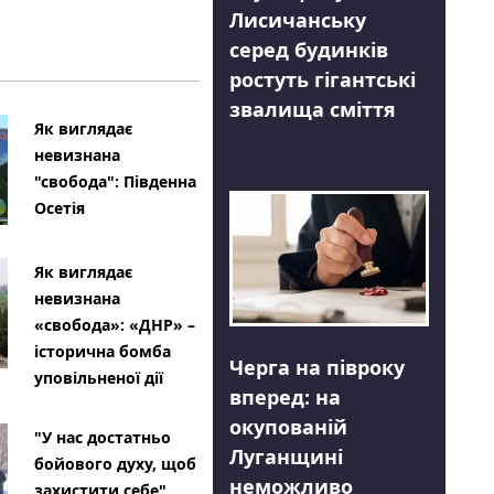
Лисичанську
серед будинків
ростуть гігантські
звалища сміття
Як виглядає
невизнана
"свобода": Південна
Осетія
Як виглядає
невизнана
«свобода»: «ДНР» –
історична бомба
Черга на півроку
уповільненої дії
вперед: на
окупованій
"У нас достатньо
Луганщині
бойового духу, щоб
неможливо
захистити себе"