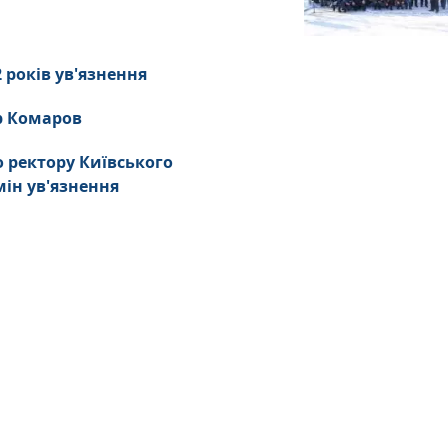
 років ув'язнення
р Комаров
 ректору Київського
мін ув'язнення