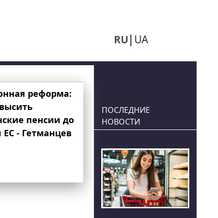
RU
UA
онная реформа:
овысить
ПОСЛЕДНИЕ
нские пенсии до
НОВОСТИ
 ЕС - Гетманцев