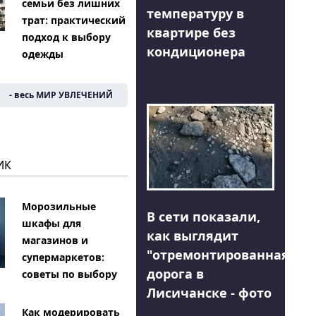
семьи без лишних
температуру в
трат: практический
квартире без
подход к выбору
кондиционера
одежды
- весь МИР УВЛЕЧЕНИЙ
ИК
Морозильные
В сети показали,
шкафы для
как выглядит
магазинов и
"отремонтированная"
супермаркетов:
дорога в
советы по выбору
Лисичанске - фото
Как модерировать