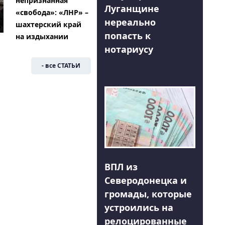
непризнанная
Луганщине
«свобода»: «ЛНР» –
нереально
шахтерский край
попасть к
на издыхании
нотариусу
- все СТАТЬИ
ВПЛ из
Северодонецка и
громады, которые
устроились на
релоцированные