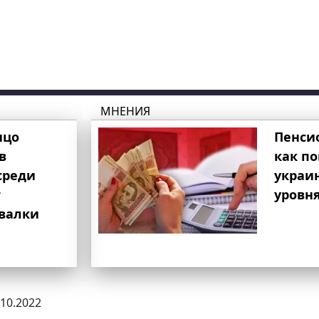
МНЕНИЯ
ицо
Пенси
в
как п
среди
украи
т
уровня
свалки
.10.2022