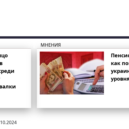
МНЕНИЯ
ицо
Пенси
в
как п
среди
украи
т
уровня
свалки
.10.2024