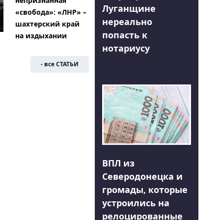
непризнанная
Луганщине
«свобода»: «ЛНР» –
нереально
шахтерский край
попасть к
на издыхании
нотариусу
- все СТАТЬИ
ВПЛ из
Северодонецка и
громады, которые
устроились на
релоцированные