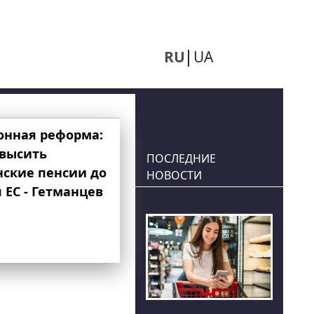
RU
UA
онная реформа:
овысить
ПОСЛЕДНИЕ
нские пенсии до
НОВОСТИ
 ЕС - Гетманцев