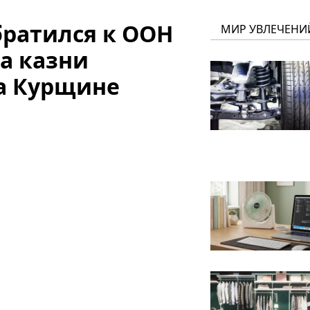
ратился к ООН
МИР УВЛЕЧЕНИ
за казни
а Курщине