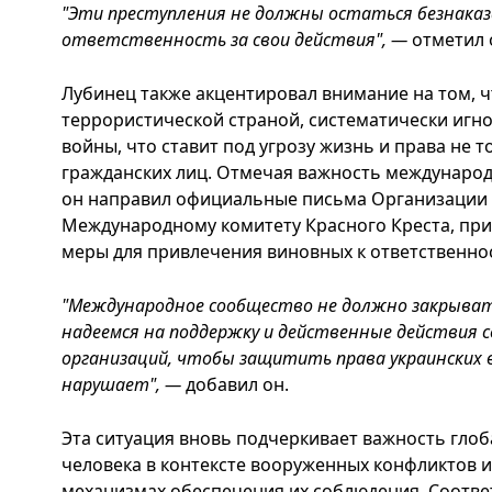
"Эти преступления не должны остаться безнака
ответственность за свои действия", —
отметил 
Лубинец также акцентировал внимание на том, ч
террористической страной, систематически иг
войны, что ставит под угрозу жизнь и права не т
гражданских лиц. Отмечая важность международн
он направил официальные письма Организации
Международному комитету Красного Креста, при
меры для привлечения виновных к ответственно
"Международное сообщество не должно закрывать
надеемся на поддержку и действенные действия
организаций, чтобы защитить права украинских в
нарушает", —
добавил он.
Эта ситуация вновь подчеркивает важность гло
человека в контексте вооруженных конфликтов 
механизмах обеспечения их соблюдения. Соот