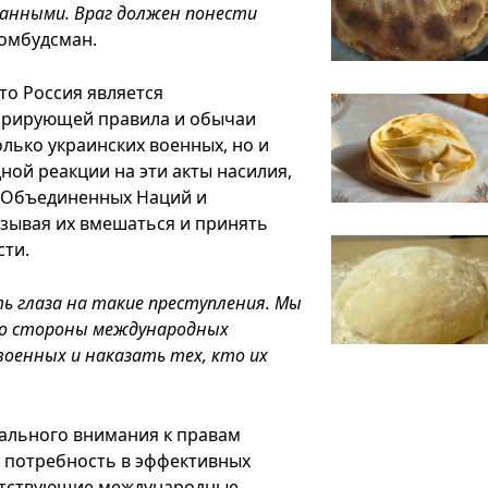
занными. Враг должен понести
омбудсман.
то Россия является
норирующей правила и обычаи
олько украинских военных, но и
ой реакции на эти акты насилия,
 Объединенных Наций и
зывая их вмешаться и принять
сти.
 глаза на такие преступления. Мы
 со стороны международных
оенных и наказать тех, кто их
бального внимания к правам
и потребность в эффективных
ветствующие международные