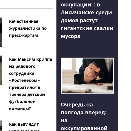
оккупации": в
Лисичанске среди
домов растут
Качественная
гигантские свалки
журналистика по
мусора
пресс-картам
Как Максим Криппа
из рядового
сотрудника
«Ростелеком»
превратился в
тренера детской
футбольной
Очередь на
команды?
полгода вперед:
на
Как выглядит
оккупированной