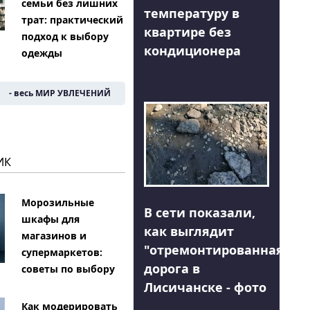
семьи без лишних
температуру в
трат: практический
квартире без
подход к выбору
кондиционера
одежды
- весь МИР УВЛЕЧЕНИЙ
ИК
Морозильные
В сети показали,
шкафы для
как выглядит
магазинов и
"отремонтированная"
супермаркетов:
дорога в
советы по выбору
Лисичанске - фото
Как модерировать