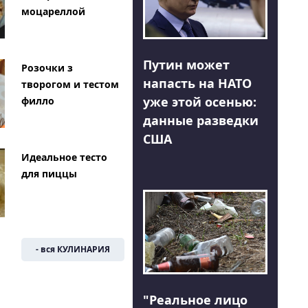
моцареллой
Путин может
Розочки з
напасть на НАТО
творогом и тестом
уже этой осенью:
филло
данные разведки
США
Идеальное тесто
для пиццы
- вся КУЛИНАРИЯ
"Реальное лицо