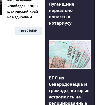
непризнанная
Луганщине
«свобода»: «ЛНР» –
нереально
шахтерский край
попасть к
на издыхании
нотариусу
- все СТАТЬИ
ВПЛ из
Северодонецка и
громады, которые
устроились на
релоцированные