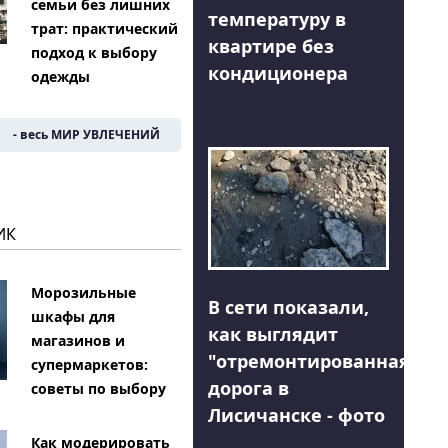
семьи без лишних
температуру в
трат: практический
квартире без
подход к выбору
кондиционера
одежды
- весь МИР УВЛЕЧЕНИЙ
ИК
Морозильные
В сети показали,
шкафы для
как выглядит
магазинов и
"отремонтированная"
супермаркетов:
дорога в
советы по выбору
Лисичанске - фото
Как модерировать