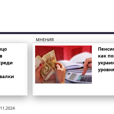
МНЕНИЯ
ицо
Пенси
в
как п
среди
украи
т
уровня
свалки
.11.2024