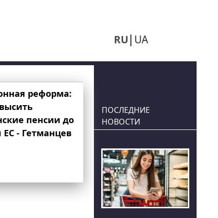
RU
UA
онная реформа:
овысить
ПОСЛЕДНИЕ
нские пенсии до
НОВОСТИ
 ЕС - Гетманцев