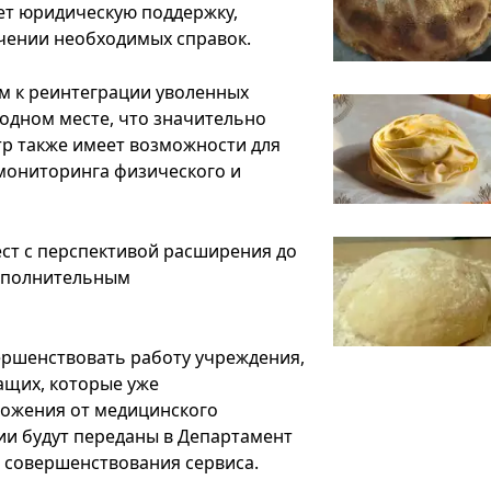
ет юридическую поддержку,
учении необходимых справок.
м к реинтеграции уволенных
одном месте, что значительно
тр также имеет возможности для
мониторинга физического и
ест с перспективой расширения до
дополнительным
ершенствовать работу учреждения,
ащих, которые уже
ложения от медицинского
ии будут переданы в Департамент
совершенствования сервиса.