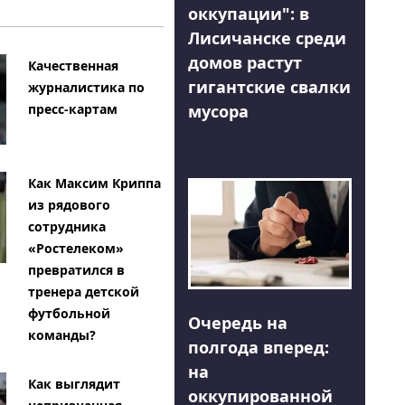
оккупации": в
Лисичанске среди
домов растут
Качественная
гигантские свалки
журналистика по
мусора
пресс-картам
Как Максим Криппа
из рядового
сотрудника
«Ростелеком»
превратился в
тренера детской
футбольной
Очередь на
команды?
полгода вперед:
на
Как выглядит
оккупированной