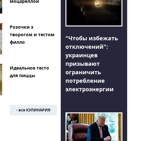
моцареллой
Розочки з
творогом и тестом
"Чтобы избежать
филло
отключений":
украинцев
призывают
Идеальное тесто
ограничить
для пиццы
потребление
электроэнергии
- вся КУЛИНАРИЯ