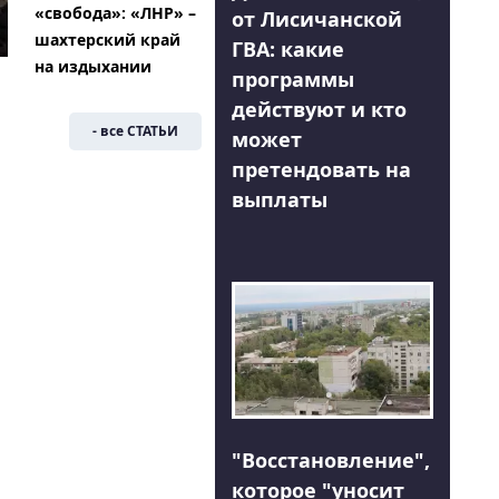
«свобода»: «ЛНР» –
от Лисичанской
шахтерский край
ГВА: какие
на издыхании
программы
действуют и кто
- все СТАТЬИ
может
претендовать на
выплаты
"Восстановление",
которое "уносит