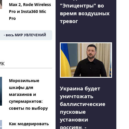
Max 2, Rode Wireless
"Эпицентры" во
Pro и Insta360 Mic
время воздушных
Pro
тревог
- весь МИР УВЛЕЧЕНИЙ
ИК
Морозильные
шкафы для
Украина будет
магазинов и
уничтожать
супермаркетов:
баллистические
советы по выбору
пусковые
установки
Как модерировать
россиян, -