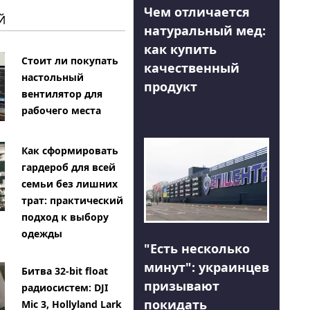
Чем отличается
Й
натуральный мед:
как купить
Стоит ли покупать
качественный
настольный
продукт
вентилятор для
рабочего места
Как сформировать
гардероб для всей
семьи без лишних
трат: практический
подход к выбору
одежды
"Есть несколько
минут": украинцев
Битва 32-bit float
призывают
радиосистем: DJI
покидать
Mic 3, Hollyland Lark