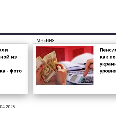
МНЕНИЯ
али
Пенси
ной из
как п
к
украи
ка - фото
уровня
.04.2025