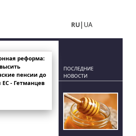
RU
UA
онная реформа:
овысить
ПОСЛЕДНИЕ
нские пенсии до
НОВОСТИ
 ЕС - Гетманцев