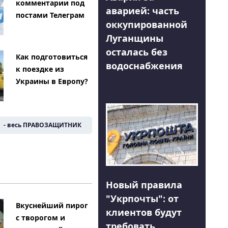
комментарии под
аварией: часть
постами Телеграм
оккупированной
Луганщины
осталась без
Как подготовиться
водоснабжения
к поездке из
Украины в Европу?
- весь ПРАВОЗАЩИТНИК
Новый правила
"Укрпочты": от
Вкуснейший пирог
клиентов будут
с творогом и
требовать