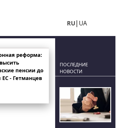
RU
UA
онная реформа:
овысить
ПОСЛЕДНИЕ
нские пенсии до
НОВОСТИ
 ЕС - Гетманцев