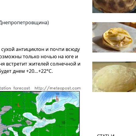
 (Днепропетровщина)
 сухой антициклон и почти всюду
возможны только ночью на юге и
юня встретит жителей солнечной и
дет днем ​​+20…+22°C.