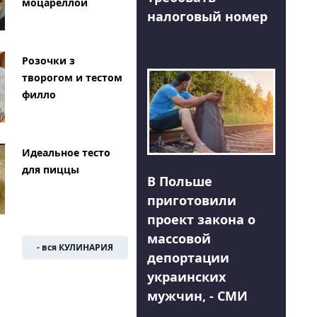
моцареллой
налоговый номер
Розочки з
творогом и тестом
филло
Идеальное тесто
для пиццы
В Польше
приготовили
проект закона о
массовой
- вся КУЛИНАРИЯ
депортации
украинских
мужчин, - СМИ