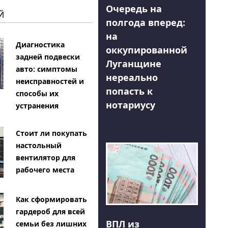
Очередь на
Й
полгода вперед:
на
Диагностика
оккупированной
задней подвески
Луганщине
авто: симптомы
нереально
неисправностей и
попасть к
способы их
нотариусу
устранения
Стоит ли покупать
настольный
вентилятор для
рабочего места
Как сформировать
гардероб для всей
ВПЛ из
семьи без лишних