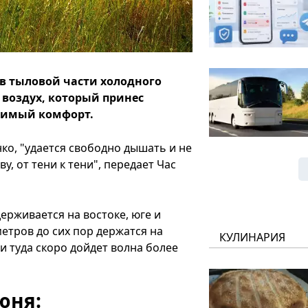
в тыловой части холодного
 воздух, который принес
тимый комфорт.
ко, "удается свободно дышать и не
, от тени к тени", передает Час
держивается на востоке, юге и
етров до сих пор держатся на
КУЛИНАРИЯ
 и туда скоро дойдет волна более
юня: