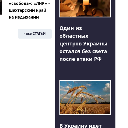
«свобода»: «ЛНР» –
шахтерский край
на издыхании
Один из
- все СТАТЬИ
областных
центров Украины
остался без света
после атаки РФ
В Украину идет