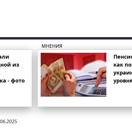
МНЕНИЯ
али
Пенси
ной из
как п
к
украи
ка - фото
уровня
.06.2025