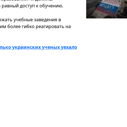
 равный доступ к обучению.
ржать учебные заведения в
им более гибко реагировать на
олько украинских ученых уехало