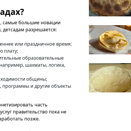
садах?
", самые большие новации
, детсадам разрешается:
реннее или праздничное время;
ю плату;
ительные образовательные
(например, шахматы, логика,
обходимости общины;
, программы и другие объекты
онетизировать часть
услуг правительство пока не
зработать позже.