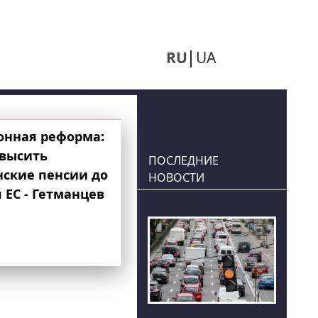
RU
UA
онная реформа:
овысить
ПОСЛЕДНИЕ
нские пенсии до
НОВОСТИ
 ЕС - Гетманцев