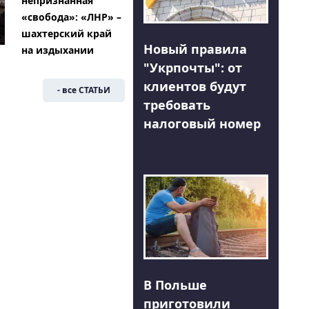
непризнанная
«свобода»: «ЛНР» –
шахтерский край
Новый правила
на издыхании
"Укрпочты": от
клиентов будут
- все СТАТЬИ
требовать
налоговый номер
В Польше
приготовили