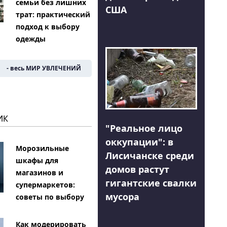
семьи без лишних
США
трат: практический
подход к выбору
одежды
- весь МИР УВЛЕЧЕНИЙ
ИК
"Реальное лицо
оккупации": в
Морозильные
Лисичанске среди
шкафы для
домов растут
магазинов и
гигантские свалки
супермаркетов:
мусора
советы по выбору
Как модерировать