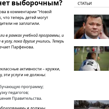
анет выборочным?
СТАТЬИ
ова в комментарии "Новой
, что теперь детей могут
дители не заплатили.
и в рамках учебной программы, и
 углу, пока другие учились. Теперь
ечает Парфенова.
классные активности – кружки,
у, эти услуги не должны:
обучающую программу;
зку педагогов;
шения Правительства.
 образовании» и должны