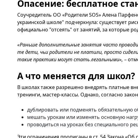
Опасение: бесплатное ст
Соучредитель ОО «Родители SOS» Алена Парфен
украинской школе" подчеркнула: существует риск
официально "отсеять" от занятий, за которые ро
«Раньше дополнительные занятия часто проводил
те дети, чьи родители не платили, просто сидели в
такие практики могут стать легальными»,
– отм
А что меняется для школ?
В школах также разрешено внедрять платные вне
тренинги, мастер-классы. Однако, согласно закон
дублировать или подменять обязательную 
мешать урокам или изменять основную нагру
проводиться на уроках без специального ре
Эти ограничения прописаны в ст. 54 Закона «Об