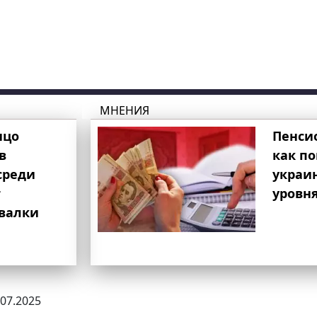
МНЕНИЯ
ицо
Пенси
в
как п
среди
украи
т
уровня
свалки
.07.2025