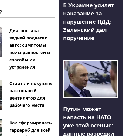
В Украине усилят
Й
наказание за
нарушение ПДД:
Зеленский дал
Диагностика
поручение
задней подвески
авто: симптомы
неисправностей и
способы их
устранения
Стоит ли покупать
настольный
вентилятор для
рабочего места
Путин может
напасть на НАТО
Как сформировать
уже этой осенью:
гардероб для всей
данные разведки