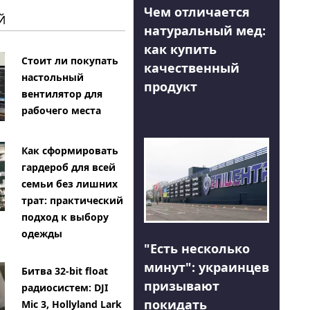
Чем отличается
Й
натуральный мед:
как купить
Стоит ли покупать
качественный
настольный
продукт
вентилятор для
рабочего места
Как сформировать
гардероб для всей
семьи без лишних
трат: практический
подход к выбору
одежды
"Есть несколько
минут": украинцев
Битва 32-bit float
призывают
радиосистем: DJI
покидать
Mic 3, Hollyland Lark