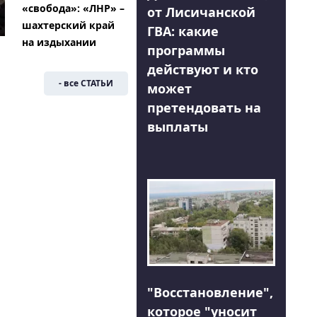
«свобода»: «ЛНР» –
от Лисичанской
шахтерский край
ГВА: какие
на издыхании
программы
действуют и кто
- все СТАТЬИ
может
претендовать на
выплаты
"Восстановление",
которое "уносит