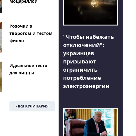
моцареллой
Розочки з
творогом и тестом
"Чтобы избежать
филло
отключений":
украинцев
призывают
Идеальное тесто
ограничить
для пиццы
потребление
электроэнергии
- вся КУЛИНАРИЯ