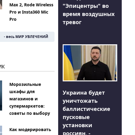
Max 2, Rode Wireless
"Эпицентры" во
Pro и Insta360 Mic
время воздушных
Pro
тревог
- весь МИР УВЛЕЧЕНИЙ
ИК
Морозильные
шкафы для
Украина будет
магазинов и
уничтожать
супермаркетов:
баллистические
советы по выбору
пусковые
установки
Как модерировать
россиян, -