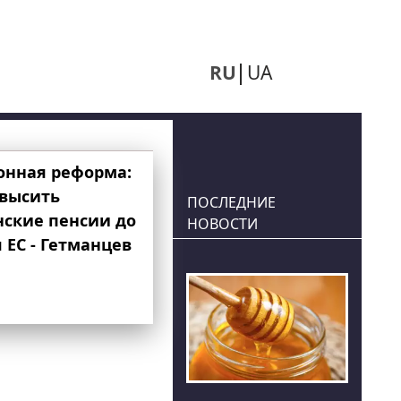
RU
UA
онная реформа:
овысить
ПОСЛЕДНИЕ
нские пенсии до
НОВОСТИ
 ЕС - Гетманцев