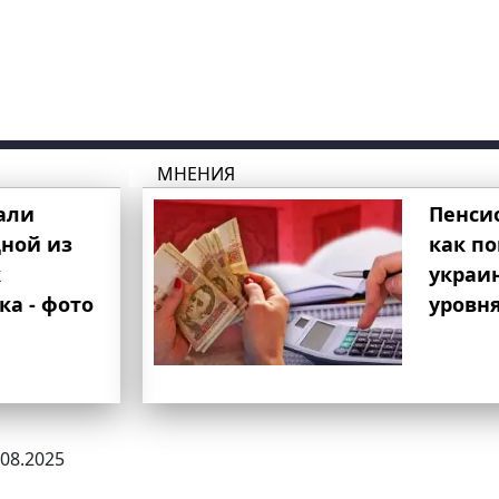
МНЕНИЯ
али
Пенси
ной из
как п
к
украи
ка - фото
уровня
.08.2025