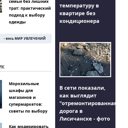
семьи без лишних
температуру в
трат: практический
квартире без
подход к выбору
кондиционера
одежды
- весь МИР УВЛЕЧЕНИЙ
ИК
Морозильные
В сети показали,
шкафы для
как выглядит
магазинов и
"отремонтированная"
супермаркетов:
дорога в
советы по выбору
Лисичанске - фото
Как модерировать