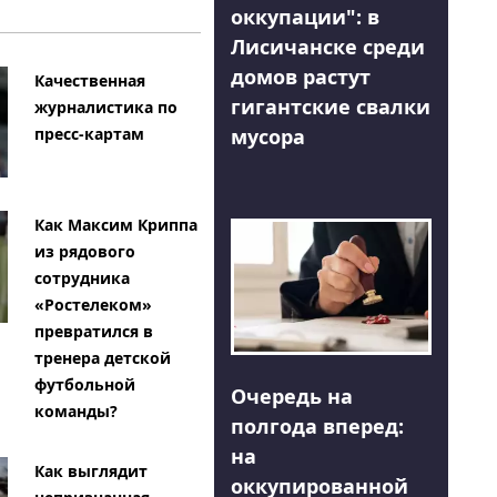
оккупации": в
Лисичанске среди
домов растут
Качественная
гигантские свалки
журналистика по
мусора
пресс-картам
Как Максим Криппа
из рядового
сотрудника
«Ростелеком»
превратился в
тренера детской
футбольной
Очередь на
команды?
полгода вперед:
на
Как выглядит
оккупированной