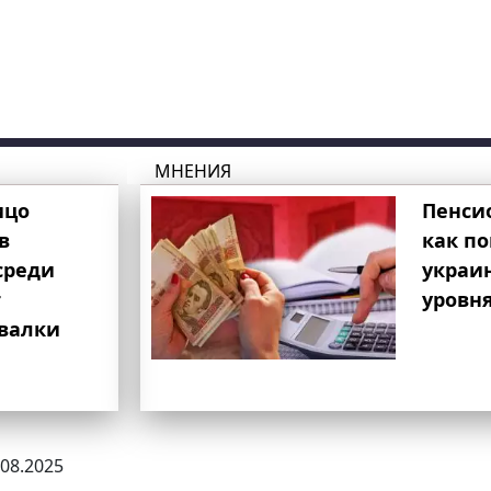
МНЕНИЯ
ицо
Пенси
в
как п
среди
украи
т
уровня
свалки
.08.2025