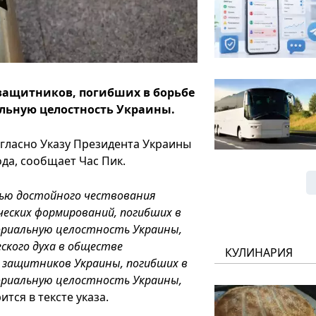
 защитников, погибших в борьбе
альную целостность Украины.
гласно Указу Президента Украины
года, сообщает Час Пик.
лью достойного чествования
еских формирований, погибших в
ориальную целостность Украины,
ского духа в обществе
КУЛИНАРИЯ
 защитников Украины, погибших в
ориальную целостность Украины,
рится в тексте указа.