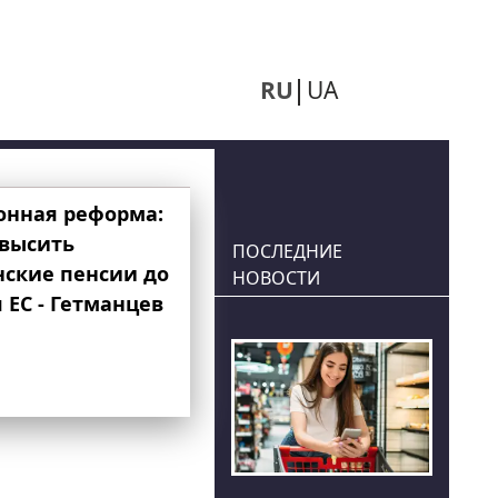
RU
UA
онная реформа:
овысить
ПОСЛЕДНИЕ
нские пенсии до
НОВОСТИ
 ЕС - Гетманцев