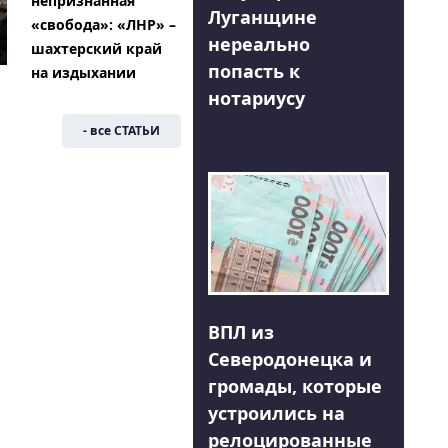
непризнанная
Луганщине
«свобода»: «ЛНР» –
нереально
шахтерский край
попасть к
на издыхании
нотариусу
- все СТАТЬИ
ВПЛ из
Северодонецка и
громады, которые
устроились на
релоцированные