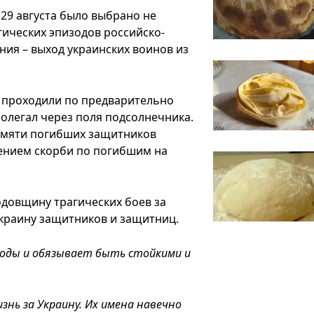
29 августа было выбрано не
агических эпизодов российско-
ия – выход украинских воинов из
ы проходили по предварительно
ролегал через поля подсолнечника.
мяти погибших защитников
рением скорби по погибшим на
довщину трагических боев за
Украину защитников и защитниц.
боды и обязывает быть стойкими и
знь за Украину. Их имена навечно