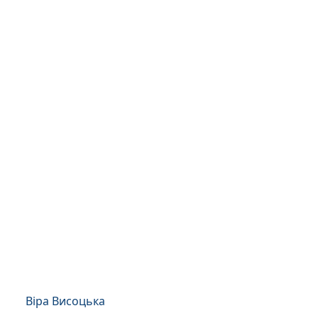
Віра Висоцька