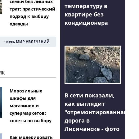
семьи без лишних
температуру в
трат: практический
квартире без
подход к выбору
кондиционера
одежды
- весь МИР УВЛЕЧЕНИЙ
ИК
Морозильные
В сети показали,
шкафы для
как выглядит
магазинов и
"отремонтированная"
супермаркетов:
дорога в
советы по выбору
Лисичанске - фото
Как модерировать