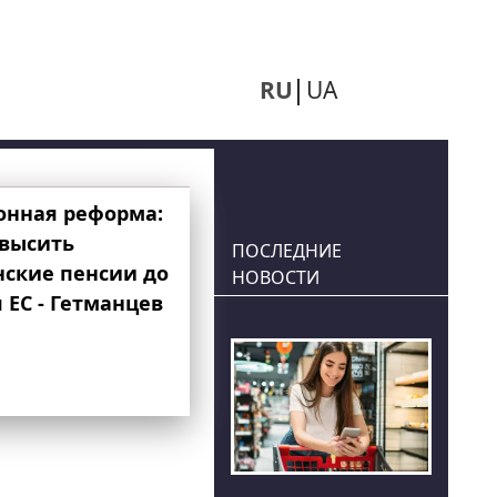
RU
UA
онная реформа:
овысить
ПОСЛЕДНИЕ
нские пенсии до
НОВОСТИ
 ЕС - Гетманцев