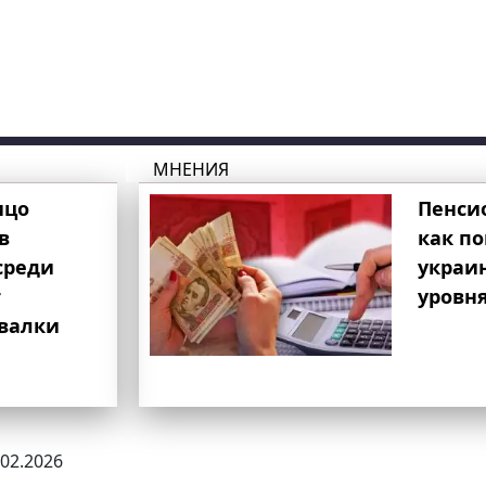
МНЕНИЯ
ицо
Пенси
в
как п
среди
украи
т
уровня
свалки
.02.2026