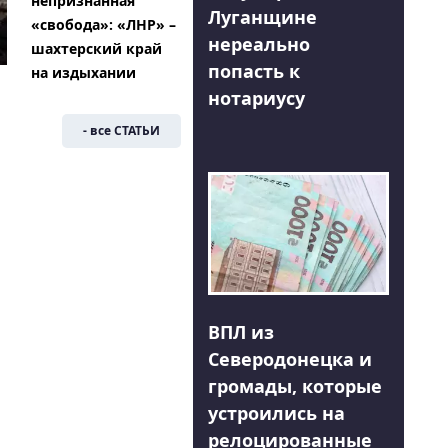
непризнанная
Луганщине
«свобода»: «ЛНР» –
нереально
шахтерский край
попасть к
на издыхании
нотариусу
- все СТАТЬИ
ВПЛ из
Северодонецка и
громады, которые
устроились на
релоцированные