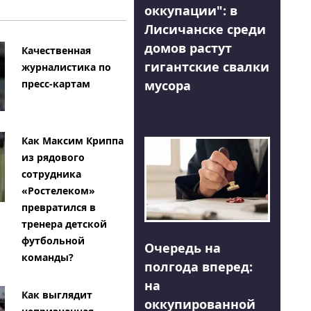
оккупации": в
Лисичанске среди
домов растут
Качественная
гигантские свалки
журналистика по
мусора
пресс-картам
Как Максим Криппа
из рядового
сотрудника
«Ростелеком»
превратился в
тренера детской
футбольной
Очередь на
команды?
полгода вперед:
на
Как выглядит
оккупированной