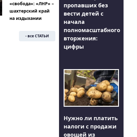
«свобода»: «ЛНР» –
пропавших без
шахтерский край
вести детей с
на издыхании
начала
полномасштабного
- все СТАТЬИ
вторжения:
цифры
Нужно ли платить
налоги с продажи
овощей из