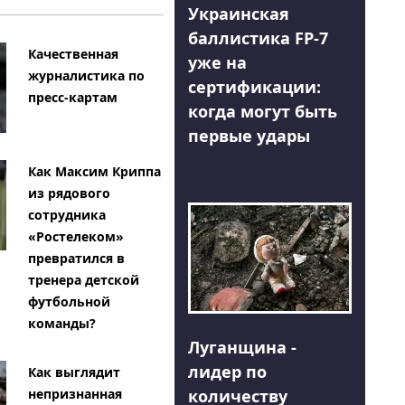
Украинская
баллистика FP-7
Качественная
уже на
журналистика по
сертификации:
пресс-картам
когда могут быть
первые удары
Как Максим Криппа
из рядового
сотрудника
«Ростелеком»
превратился в
тренера детской
футбольной
команды?
Луганщина -
лидер по
Как выглядит
количеству
непризнанная