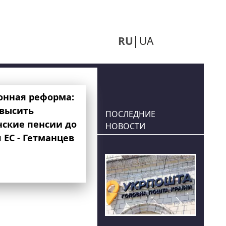
RU
UA
онная реформа:
овысить
ПОСЛЕДНИЕ
нские пенсии до
НОВОСТИ
 ЕС - Гетманцев