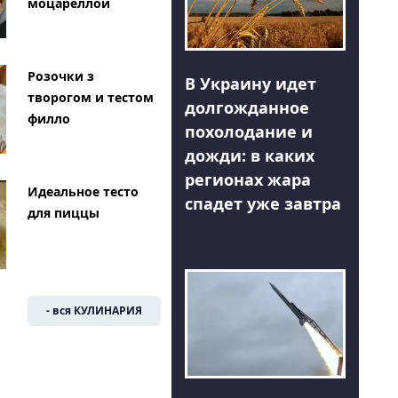
моцареллой
Розочки з
В Украину идет
творогом и тестом
долгожданное
филло
похолодание и
дожди: в каких
регионах жара
Идеальное тесто
спадет уже завтра
для пиццы
- вся КУЛИНАРИЯ