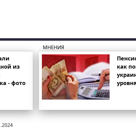
МНЕНИЯ
али
Пенси
ной из
как п
к
украи
ка - фото
уровня
1.2024