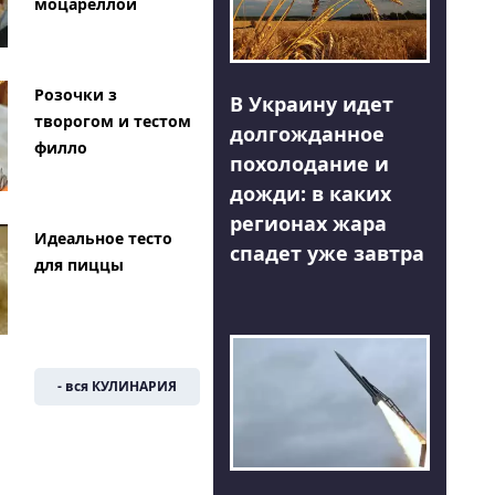
моцареллой
Розочки з
В Украину идет
творогом и тестом
долгожданное
филло
похолодание и
дожди: в каких
регионах жара
Идеальное тесто
спадет уже завтра
для пиццы
- вся КУЛИНАРИЯ