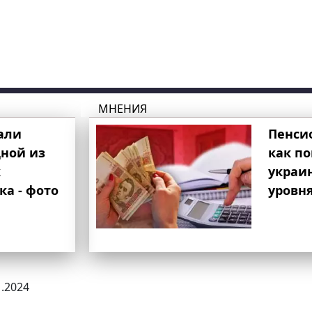
МНЕНИЯ
али
Пенси
ной из
как п
к
украи
ка - фото
уровня
1.2024