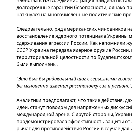
членства в НАТО. Администрация Байдена пытал
долгосрочные гарантии безопасности, однако пр
наткнулся на многочисленные политические пре
Следовательно, ряд американских чиновников на
восстановление ядерного потенциала Украины 
сдерживания агрессии России. Как напомнили ж
СССР Украина передала ядерное оружие России, 
территориальной целостности по Будапештскому
были выполнены.
"Это был бы радикальный шаг с серьезными геопо
бы мгновенно изменил расстановку сил в регионе"
Аналитики предполагают, что такие действия, да
идеи, станут поводом для напряженных дискуссий
международной арене. С другой стороны, Украин
продемонстрировала эффективность защиты от 
рычаг для противодействия России в случае дал