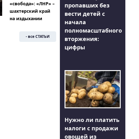
«свобода»: «ЛНР» –
пропавших без
шахтерский край
вести детей с
на издыхании
начала
полномасштабного
- все СТАТЬИ
вторжения:
цифры
Нужно ли платить
налоги с продажи
овощей из