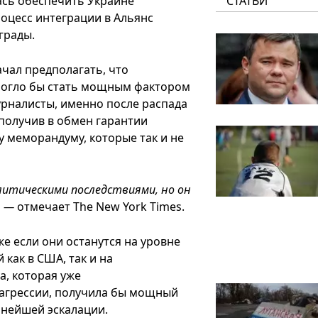
ась обеспечить Украине
СТАТЬИ
оцесс интеграции в Альянс
грады.
чал предполагать, что
могло бы стать мощным фактором
урналисты, именно после распада
получив в обмен гарантии
 меморандуму, которые так и не
литическими последствиями, но он
, —
отмечает The New York Times.
же если они останутся на уровне
 как в США, так и на
а, которая уже
агрессии, получила бы мощный
ьнейшей эскалации.