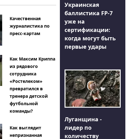
Украинская
баллистика FP-7
Качественная
уже на
журналистика по
сертификации:
пресс-картам
когда могут быть
первые удары
Как Максим Криппа
из рядового
сотрудника
«Ростелеком»
превратился в
тренера детской
футбольной
команды?
Луганщина -
лидер по
Как выглядит
количеству
непризнанная