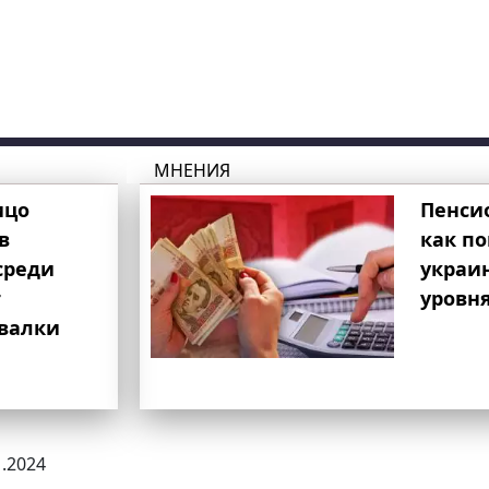
МНЕНИЯ
ицо
Пенси
в
как п
среди
украи
т
уровня
свалки
1.2024