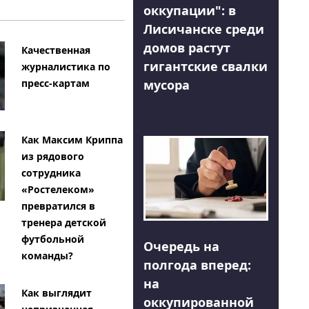
оккупации": в
Лисичанске среди
домов растут
Качественная
гигантские свалки
журналистика по
мусора
пресс-картам
Как Максим Криппа
из рядового
сотрудника
«Ростелеком»
превратился в
тренера детской
футбольной
Очередь на
команды?
полгода вперед:
на
Как выглядит
оккупированной