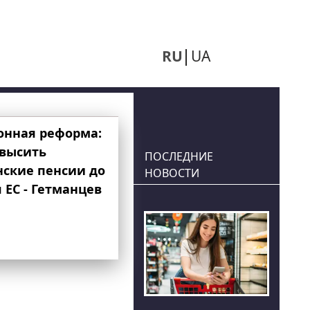
RU
UA
онная реформа:
овысить
ПОСЛЕДНИЕ
нские пенсии до
НОВОСТИ
 ЕС - Гетманцев