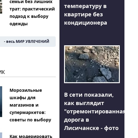
семьи без лишних
температуру в
трат: практический
квартире без
подход к выбору
кондиционера
одежды
- весь МИР УВЛЕЧЕНИЙ
ИК
Морозильные
В сети показали,
шкафы для
как выглядит
магазинов и
"отремонтированная"
супермаркетов:
дорога в
советы по выбору
Лисичанске - фото
Как модерировать