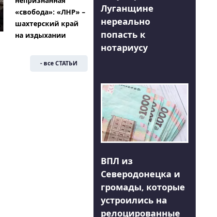
непризнанная
Луганщине
«свобода»: «ЛНР» –
нереально
шахтерский край
попасть к
на издыхании
нотариусу
- все СТАТЬИ
ВПЛ из
Северодонецка и
громады, которые
устроились на
релоцированные