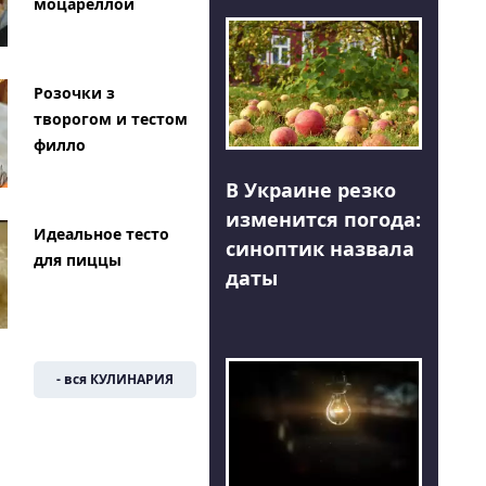
моцареллой
Розочки з
творогом и тестом
филло
В Украине резко
изменится погода:
Идеальное тесто
синоптик назвала
для пиццы
даты
- вся КУЛИНАРИЯ