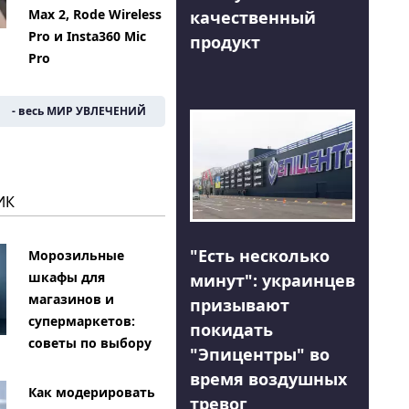
Max 2, Rode Wireless
качественный
Pro и Insta360 Mic
продукт
Pro
- весь МИР УВЛЕЧЕНИЙ
ИК
"Есть несколько
Морозильные
шкафы для
минут": украинцев
магазинов и
призывают
супермаркетов:
покидать
советы по выбору
"Эпицентры" во
время воздушных
Как модерировать
тревог