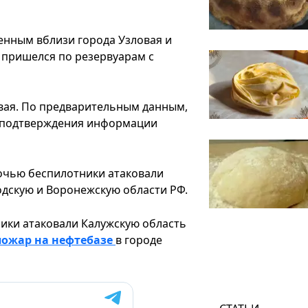
енным вблизи города Узловая и
 пришелся по резервуарам с
овая. По предварительным данным,
м подтверждения информации
очью беспилотники атаковали
родскую и Воронежскую области РФ.
ики атаковали Калужскую область
пожар на нефтебазе
в городе