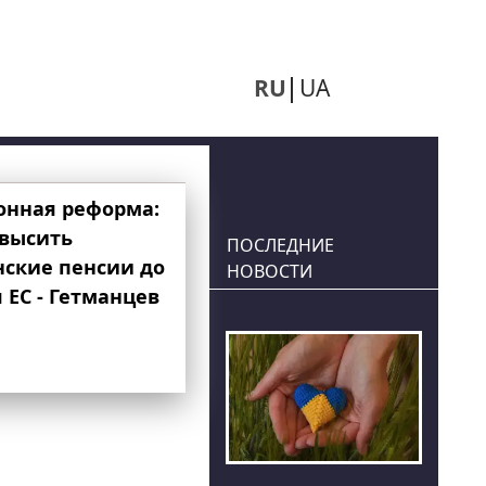
RU
UA
онная реформа:
овысить
ПОСЛЕДНИЕ
нские пенсии до
НОВОСТИ
 ЕС - Гетманцев