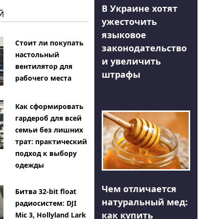
В Украине хотят
Й
ужесточить
языковое
Стоит ли покупать
законодательство
настольный
и увеличить
вентилятор для
штрафы
рабочего места
Как сформировать
гардероб для всей
семьи без лишних
трат: практический
подход к выбору
одежды
Чем отличается
Битва 32-bit float
натуральный мед:
радиосистем: DJI
как купить
Mic 3, Hollyland Lark