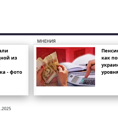
МНЕНИЯ
али
Пенси
ной из
как п
к
украи
ка - фото
уровня
1.2025