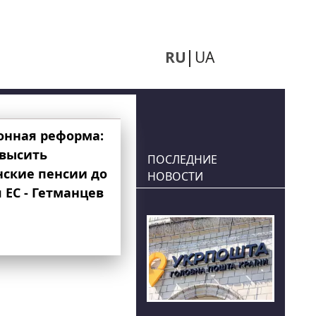
RU
UA
онная реформа:
овысить
ПОСЛЕДНИЕ
нские пенсии до
НОВОСТИ
 ЕС - Гетманцев