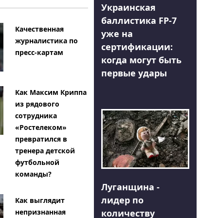
Украинская
баллистика FP-7
Качественная
уже на
журналистика по
сертификации:
пресс-картам
когда могут быть
первые удары
Как Максим Криппа
из рядового
сотрудника
«Ростелеком»
превратился в
тренера детской
футбольной
команды?
Луганщина -
лидер по
Как выглядит
количеству
непризнанная