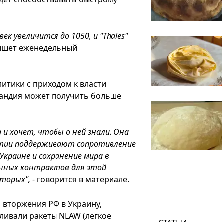
к увеличится до 1050, и "Thales"
пишет еженедельный
литики с приходом к власти
андия может получить больше
 и хочет, чтобы о ней знали. Она
артии поддерживают сопротивление
Украине и сохранение мира в
онных контрактов для этой
оторых",
- говорится в материале.
 вторжения РФ в Украину,
вливали ракеты NLAW (легкое