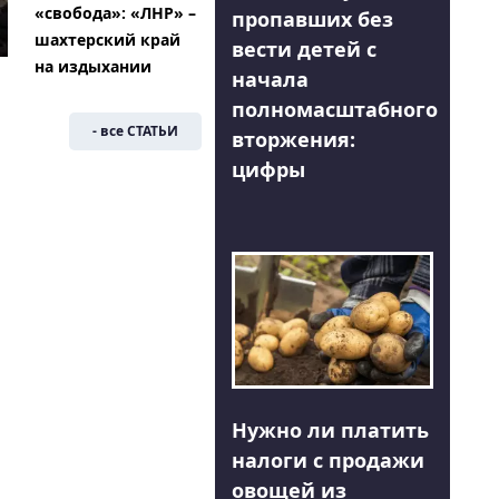
«свобода»: «ЛНР» –
пропавших без
шахтерский край
вести детей с
на издыхании
начала
полномасштабного
- все СТАТЬИ
вторжения:
цифры
Нужно ли платить
налоги с продажи
овощей из