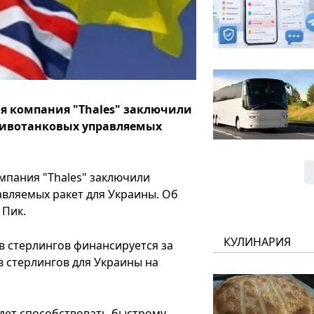
я компания "Thales" заключили
отивотанковых управляемых
мпания "Thales" заключили
авляемых ракет для Украины. Об
 Пик.
КУЛИНАРИЯ
в стерлингов финансируется за
в стерлингов для Украины на
удет способствовать быстрому