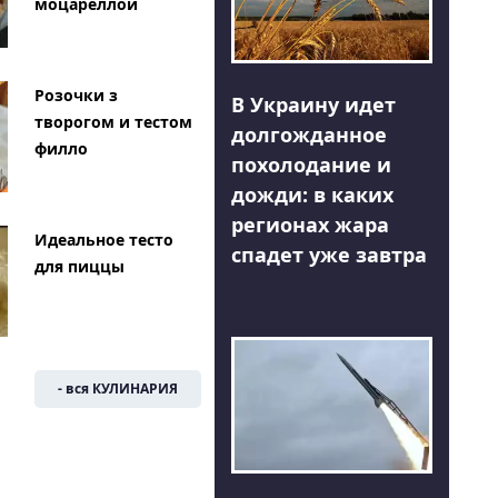
моцареллой
Розочки з
В Украину идет
творогом и тестом
долгожданное
филло
похолодание и
дожди: в каких
регионах жара
Идеальное тесто
спадет уже завтра
для пиццы
- вся КУЛИНАРИЯ