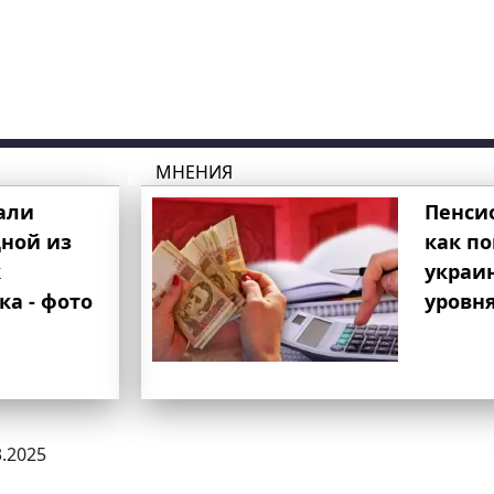
МНЕНИЯ
али
Пенси
ной из
как п
к
украи
ка - фото
уровня
3.2025