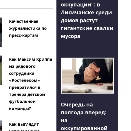
оккупации": в
Лисичанске среди
домов растут
Качественная
гигантские свалки
журналистика по
мусора
пресс-картам
Как Максим Криппа
из рядового
сотрудника
«Ростелеком»
превратился в
тренера детской
футбольной
Очередь на
команды?
полгода вперед:
на
Как выглядит
оккупированной