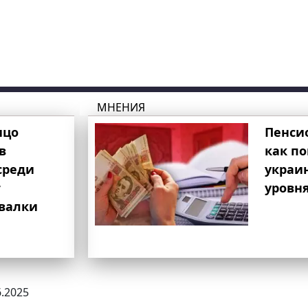
МНЕНИЯ
ицо
Пенси
в
как п
среди
украи
т
уровня
свалки
6.2025