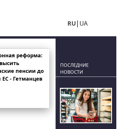
RU
UA
онная реформа:
овысить
ПОСЛЕДНИЕ
нские пенсии до
НОВОСТИ
 ЕС - Гетманцев