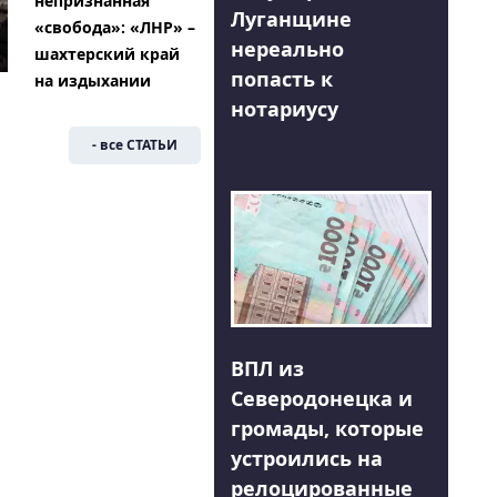
непризнанная
Луганщине
«свобода»: «ЛНР» –
нереально
шахтерский край
попасть к
на издыхании
нотариусу
- все СТАТЬИ
ВПЛ из
Северодонецка и
громады, которые
устроились на
релоцированные