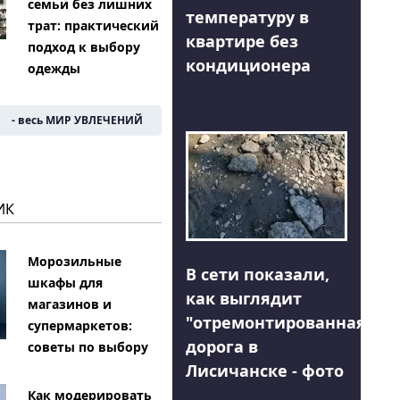
семьи без лишних
температуру в
трат: практический
квартире без
подход к выбору
кондиционера
одежды
- весь МИР УВЛЕЧЕНИЙ
ИК
Морозильные
В сети показали,
шкафы для
как выглядит
магазинов и
"отремонтированная"
супермаркетов:
дорога в
советы по выбору
Лисичанске - фото
Как модерировать