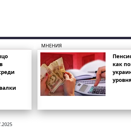
МНЕНИЯ
ицо
Пенси
в
как п
среди
украи
т
уровня
свалки
7.2025