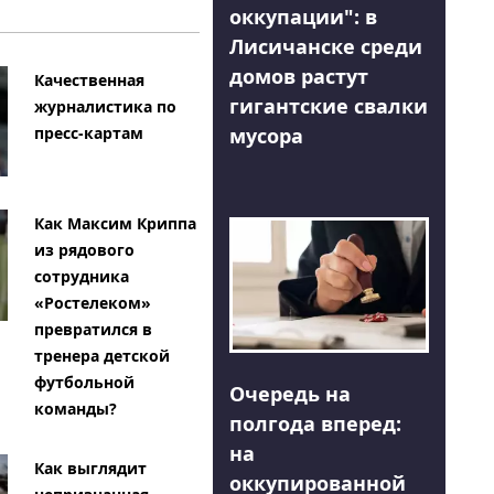
оккупации": в
Лисичанске среди
домов растут
Качественная
гигантские свалки
журналистика по
мусора
пресс-картам
Как Максим Криппа
из рядового
сотрудника
«Ростелеком»
превратился в
тренера детской
футбольной
Очередь на
команды?
полгода вперед:
на
Как выглядит
оккупированной