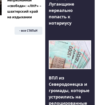
непризнанная
Луганщине
«свобода»: «ЛНР» –
нереально
шахтерский край
попасть к
на издыхании
нотариусу
- все СТАТЬИ
ВПЛ из
Северодонецка и
громады, которые
устроились на
релоцированные