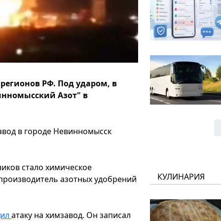
регионов РФ. Под ударом, в
инномысский Азот" в
авод в городе Невинномысск
иков стало химическое
КУЛИНАРИЯ
 производитель азотных удобрений
дил
атаку на химзавод. Он записал