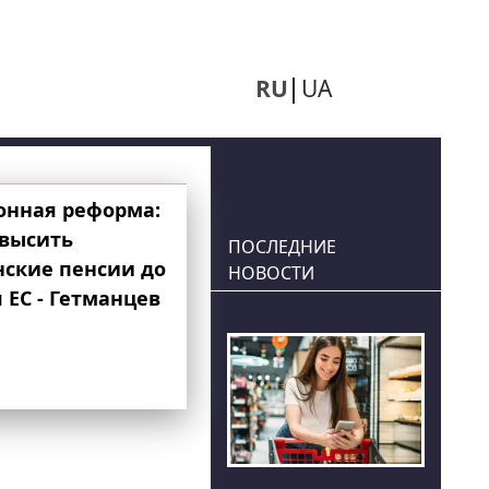
RU
UA
онная реформа:
овысить
ПОСЛЕДНИЕ
нские пенсии до
НОВОСТИ
 ЕС - Гетманцев