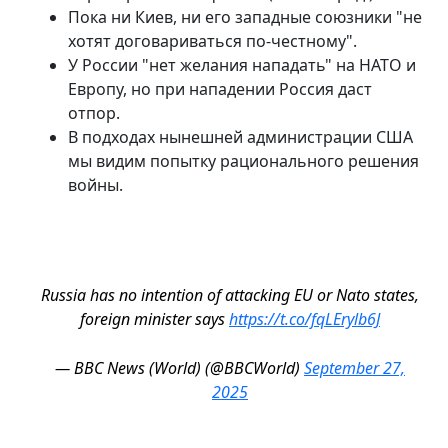
Пока ни Киев, ни его западные союзники "не
хотят договариваться по-честному".
У России "нет желания нападать" на НАТО и
Европу, но при нападении Россия даст
отпор.
В подходах нынешней администрации США
мы видим попытку рационального решения
войны.
Russia has no intention of attacking EU or Nato states,
foreign minister says
https://t.co/fqLErylb6J
— BBC News (World) (@BBCWorld)
September 27,
2025