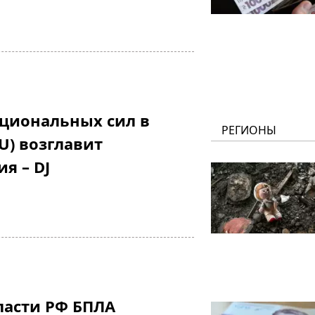
циональных сил в
РЕГИОНЫ
U) возглавит
я – DJ
ласти РФ БПЛА