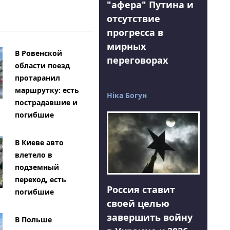
"афера" Путина и
отсутствие
Я
прогресса в
мирных
В Ровенской
переговорах
области поезд
протаранил
маршрутку: есть
Ніка Богун
пострадавшие и
погибшие
В Киеве авто
влетело в
подземный
переход, есть
Россия ставит
погибшие
своей целью
завершить войну
В Польше