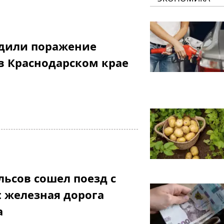
рдили поражение
в Краснодарском крае
льсов сошел поезд с
 железная дорога
а