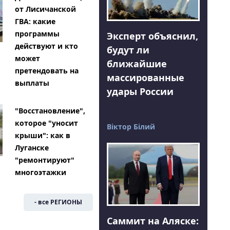
от Лисичанской
ГВА: какие
программы
Эксперт объяснил,
действуют и кто
будут ли
может
ближайшие
претендовать на
массированные
выплаты
удары России
"Восстановление",
которое "уносит
Віктор Білий
крыши": как в
Луганске
"ремонтируют"
многоэтажки
- все РЕГИОНЫ
Саммит на Аляске: