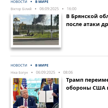
НОВОСТИ
В МИРЕ
06:09:2025
16:00
Віктор Білий
В Брянской об
после атаки др
НОВОСТИ
В МИРЕ
06:09:2025
08:06
Ніка Богун
Трамп переим
обороны США 