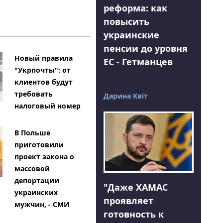
реформа: как
повысить
украинские
пенсии до уровня
Новый правила
ЕС - Гетманцев
"Укрпочты": от
клиентов будут
требовать
Дарина Квіт
налоговый номер
В Польше
приготовили
проект закона о
массовой
депортации
"Даже ХАМАС
украинских
проявляет
мужчин, - СМИ
готовность к