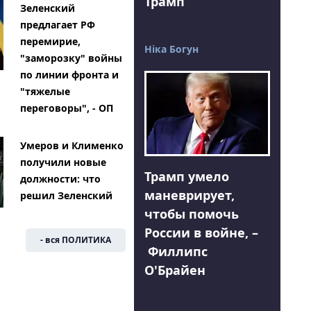
Трамп
Зеленский
предлагает РФ
перемирие,
Ніка Богун
"заморозку" войны
по линии фронта и
"тяжелые
переговоры", - ОП
Умеров и Клименко
получили новые
Трамп умело
должности: что
маневрирует,
решил Зеленский
чтобы помочь
России в войне, –
- вся ПОЛИТИКА
Филлипс
О'Брайен