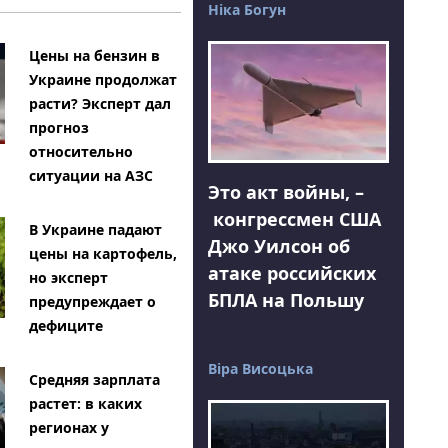
Ніка Богун
Цены на бензин в
Украине продолжат
расти? Эксперт дал
прогноз
относительно
ситуации на АЗС
Это акт войны, –
конгрессмен США
В Украине падают
Джо Уилсон об
цены на картофель,
атаке российских
но эксперт
БПЛА на Польшу
предупреждает о
дефиците
Віра Висоцька
Средняя зарплата
растет: в каких
регионах у