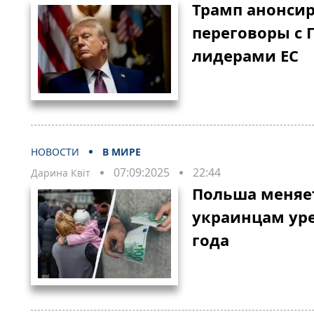
Трамп анонси
переговоры с 
лидерами ЕС
НОВОСТИ
В МИРЕ
07:09:2025
22:44
Дарина Квіт
Польша меняет
украинцам уре
года