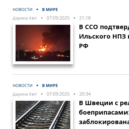
НОВОСТИ
В МИРЕ
07:09:2025
21:18
Дарина Квіт
В ССО подтве
Ильского НПЗ 
РФ
НОВОСТИ
В МИРЕ
07:09:2025
20:34
Дарина Квіт
В Швеции с ре
боеприпасами:
заблокирован