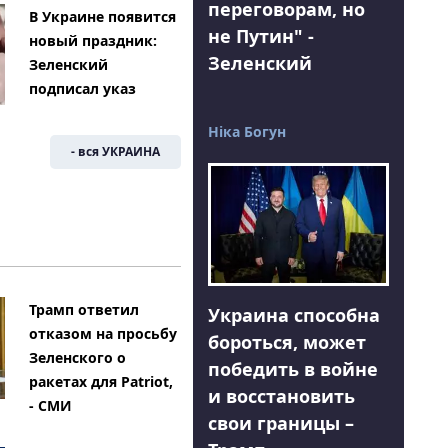
переговорам, но
В Украине появится
не Путин" -
новый праздник:
Зеленский
Зеленский
подписал указ
Ніка Богун
- вся УКРАИНА
Трамп ответил
Украина способна
отказом на просьбу
бороться, может
Зеленского о
победить в войне
ракетах для Patriot,
и восстановить
- СМИ
свои границы –