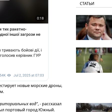
СТАТЬИ
естирует новые морские дроны,
м.
рриториальных вод"
, - рассказал
 был портовый город Южный.