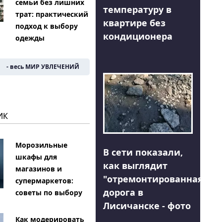
семьи без лишних
температуру в
трат: практический
квартире без
подход к выбору
кондиционера
одежды
- весь МИР УВЛЕЧЕНИЙ
ИК
Морозильные
В сети показали,
шкафы для
как выглядит
магазинов и
"отремонтированная"
супермаркетов:
дорога в
советы по выбору
Лисичанске - фото
Как модерировать