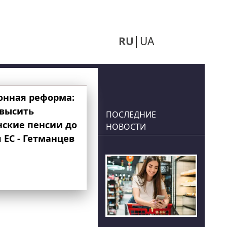
RU
UA
онная реформа:
овысить
ПОСЛЕДНИЕ
нские пенсии до
НОВОСТИ
 ЕС - Гетманцев