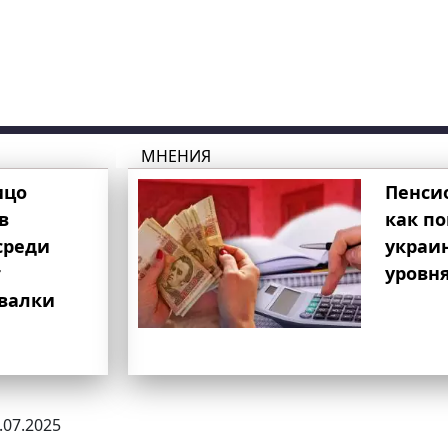
МНЕНИЯ
ицо
Пенси
в
как п
среди
украи
т
уровня
свалки
2.07.2025