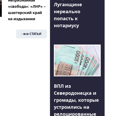
непризнанная
Луганщине
«свобода»: «ЛНР» –
нереально
шахтерский край
попасть к
на издыхании
нотариусу
- все СТАТЬИ
ВПЛ из
Северодонецка и
громады, которые
устроились на
релоцированные