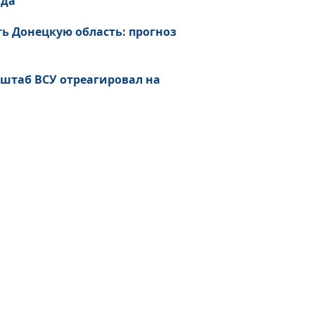
ода
ь Донецкую область: прогноз
нштаб ВСУ отреагировал на