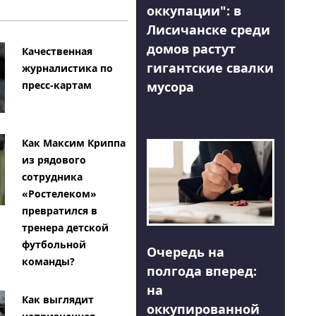
оккупации": в
Лисичанске среди
домов растут
Качественная
гигантские свалки
журналистика по
мусора
пресс-картам
Как Максим Криппа
из рядового
сотрудника
«Ростелеком»
превратился в
тренера детской
футбольной
Очередь на
команды?
полгода вперед:
на
Как выглядит
оккупированной