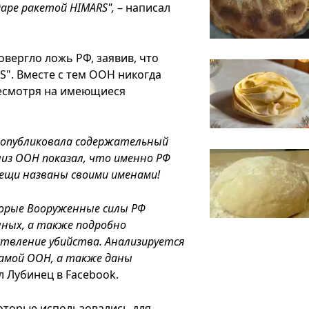
даре ракетой HIMARS",
– написал
вергло ложь РФ, заявив, что
S". Вместе с тем ООН никогда
несмотря на имеющиеся
о опубликовала содержательный
из ООН показал, что именно РФ
вещи названы своими именами!
торые Вооруженные силы РФ
нных, а также подробно
ствление убийства. Анализируется
 самой ООН, а также даны
л Лубинец в Facebook.
которые использовались для