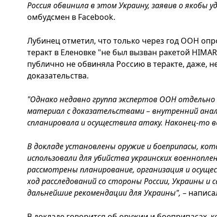
Россия обвинила в этом Украину, заявив о якобы у
омбудсмен в Facebook.
Лубинец отметил, что только через год ООН опро
теракт в Еленовке "не был вызван ракетой HIMAR
публично не обвиняла Россию в теракте, даже, 
доказательства.
"Однако недавно группа экспертов ООН отдельн
материал с доказательствами – внутренний анал
спланировала и осуществила атаку. Наконец-то 
В докладе установлены оружие и боеприпасы, ко
использовали для убийства украинских военнопле
рассмотрены планирование, организация и осуще
ход расследований со стороны России, Украины и
дальнейшие рекомендации для Украины",
– написа
В докладе говорится об оружии и боеприпасах, 