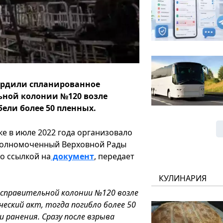
рдили спланированное
ьной колонии №120 возле
бели более 50 пленных.
ке в июле 2022 года организовало
олномоченный Верховной Рады
о ссылкой на
документ
, передает
КУЛИНАРИЯ
й исправительной колонии №120 возле
еский акт, тогда погибло более 50
и ранения. Сразу после взрыва