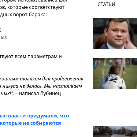
СТАТЬИ
ов, которые соответствуют
дных ворот барака:
;
ы);
ствуют всем параметрам и
мощным толчком для продолжения
ы никуда не делась. Мы настаиваем
ных!", –
написал Лубинец
ые власти придумали, что
которые не собираются