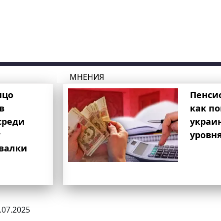
МНЕНИЯ
ицо
Пенси
в
как п
среди
украи
т
уровня
свалки
1.07.2025