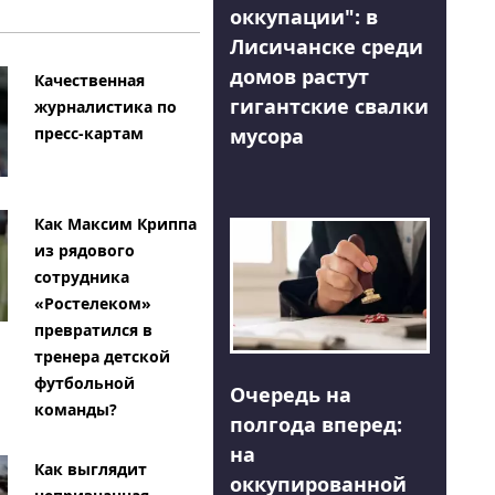
оккупации": в
Лисичанске среди
домов растут
Качественная
гигантские свалки
журналистика по
мусора
пресс-картам
Как Максим Криппа
из рядового
сотрудника
«Ростелеком»
превратился в
тренера детской
футбольной
Очередь на
команды?
полгода вперед:
на
Как выглядит
оккупированной