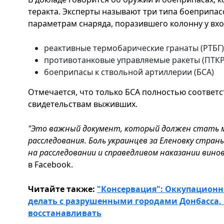
теракта. Эксперты называют три типа боеприпас
параметрам снаряда, поразившего колонну у вхо
реактивные термобарические гранаты (РТБГ)
противотанковые управляемые ракеты (ПТКР
боеприпасы к ствольной артиллерии (БСА)
Отмечается, что только БСА полностью соответ
свидетельствам выживших.
"Это важный документ, который должен стать 
расследования. Боль украинцев за Еленовку стран
на расследовании и справедливом наказании винов
в Facebook.
Читайте также:
"Консервация": Оккупационн
делать с разрушенными городами Донбасса, 
восстанавливать