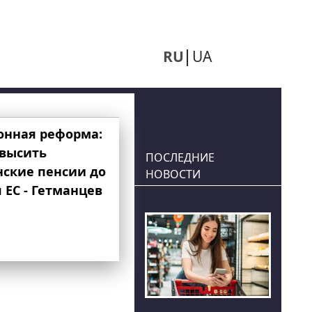
RU
UA
онная реформа:
овысить
ПОСЛЕДНИЕ
нские пенсии до
НОВОСТИ
 ЕС - Гетманцев