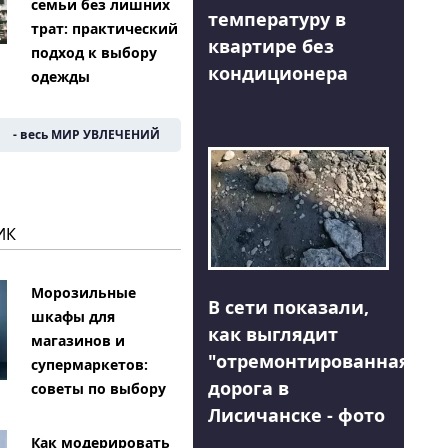
семьи без лишних
температуру в
трат: практический
квартире без
подход к выбору
кондиционера
одежды
- весь МИР УВЛЕЧЕНИЙ
ИК
Морозильные
В сети показали,
шкафы для
как выглядит
магазинов и
"отремонтированная"
супермаркетов:
дорога в
советы по выбору
Лисичанске - фото
Как модерировать