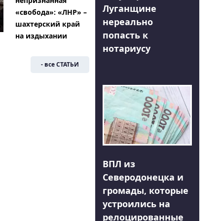
непризнанная
Луганщине
«свобода»: «ЛНР» –
нереально
шахтерский край
попасть к
на издыхании
нотариусу
- все СТАТЬИ
ВПЛ из
Северодонецка и
громады, которые
устроились на
релоцированные