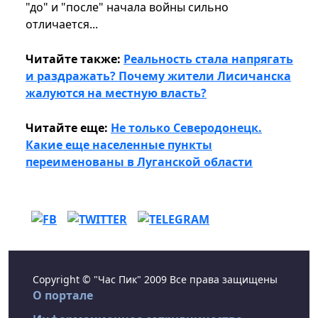
"до" и "после" начала войны сильно
отличается...
Читайте также:
Реальность стала напрягать
и раздражать? Почему жители Лисичанска
жалуются на местную власть?
Читайте еще:
Не только Северодонецк.
Какие еще населенные пункты
переименованы в Луганской области
Copyright © "Час Пик" 2009 Все права защищены
О портале