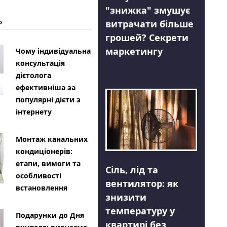
"знижка" змушує
Ь
витрачати більше
грошей? Секрети
маркетингу
Чому індивідуальна
консультація
дієтолога
ефективніша за
популярні дієти з
інтернету
Монтаж канальних
кондиціонерів:
етапи, вимоги та
Сіль, лід та
особливості
вентилятор: як
встановлення
знизити
температуру у
Подарунки до Дня
квартирі без