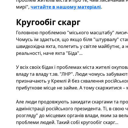
проблем жителів міста й про те, чим лисичанам 
мирі",
читайте в нашому матеріалі
.
Кругообіг скарг
Головною проблемою "міського масштабу" лисич
Чомусь їм здається, що якщо біля "штурвалу" ста
швидкохідна яхта, полетить у світле майбутнє, а
реальності, наче яхта "Біда"...
У всіх своїх бідах і проблемах міста жителі окуп
владу та владу т.зв. "ЛНР". Люди чомусь забувают
призначають у Кремлі й без схвалення російськог
прибуткове місце не займе. А тому скаржитися – м
Але люди продовжують закидати скаргами та проха
адміністрації російського президента. Ті, в свою 
розгляду" до місцевих органів влади, яким за ве
проблеми людей. Такий собі кругообіг скарг...