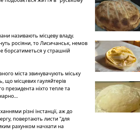
не подобається життя в "руському
ани називають місцеву владу.
нуть росіяни, то Лисичанськ, немов
 не борсатиметься у страшній
ованого міста звинувачують міську
ь, що місцевих гауляйтерів
о президента ніхто тепле та
арно...
ннями різні інстанції, аж до
чергу, повертають листи "для
ликим рахунком начхати на