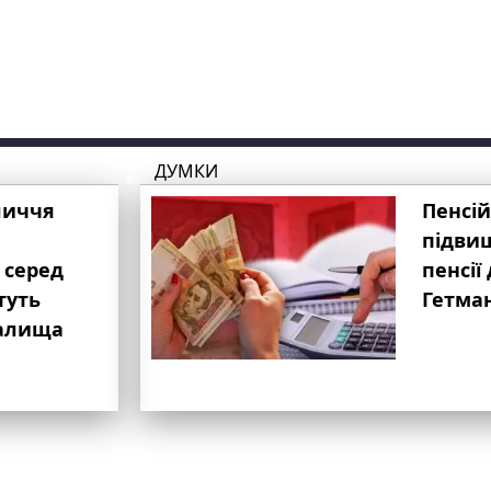
ДУМКИ
личчя
Пенсій
підвищ
 серед
пенсії 
туть
Гетма
валища