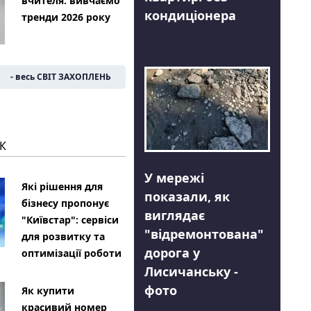
вчителя: вивчаємо
кондиціонера
тренди 2026 року
- весь СВІТ ЗАХОПЛЕНЬ
К
У мережі
Які рішення для
показали, як
бізнесу пропонує
виглядає
"Київстар": сервіси
"відремонтована"
для розвитку та
дорога у
оптимізації роботи
Лисичанську -
фото
Як купити
красивий номер