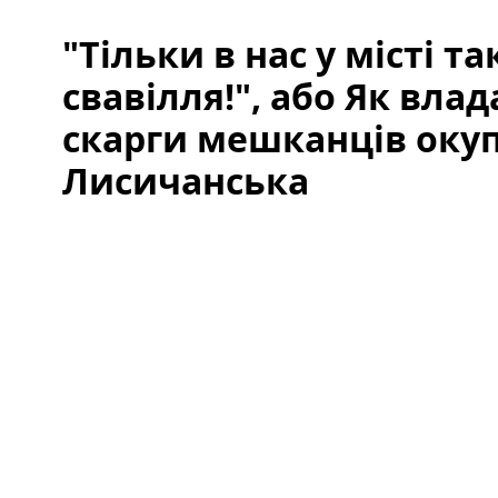
"Тільки в нас у місті т
свавілля!", або Як влад
скарги мешканців оку
Лисичанська