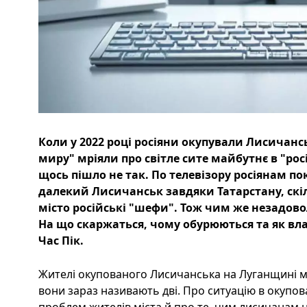
Коли у 2022 році росіяни окупували Лисичанс
миру" мріяли про світле сите майбутнє в "ро
щось пішло не так. По телевізору росіянам по
далекий Лисичанськ завдяки Татарстану, скіл
місто російські "шефи". Тож чим же незадово
На що скаржаться, чому обурюються та як вла
Час Пік.
Жителі окупованого Лисичанська на Луганщині 
вони зараз називають дві. Про ситуацію в окупо