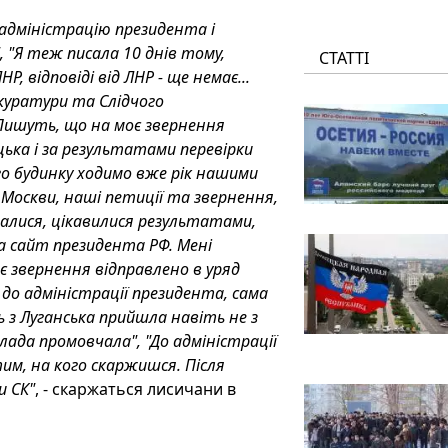
 адміністрацію президента і
"Я теж писала 10 днів тому,
СТАТТІ
, відповіді від ЛНР - ще немає...
окуратури та Слідчого
Пишуть, що на моє звернення
ька і за результатами перевірки
о будинку ходимо вже рік нашими
о Москви, наші петиції та звернення,
валися, цікавилися результатами,
 на сайт президента РФ. Мені
оє звернення відправлено в уряд
 до адміністрації президента, сама
ь з Луганська прийшла навіть не з
лада промовчала", "До адміністрації
м, на кого скаржишся. Після
и СК"
, - скаржаться лисичани в