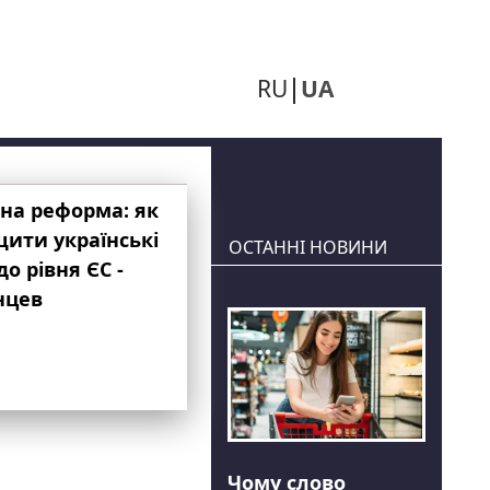
RU
UA
на реформа: як
ити українські
ОСТАННІ НОВИНИ
до рівня ЄС -
нцев
Чому слово