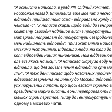
"Я особисто написала, в уряд РФ, слідчий комітет,
Росспоживнагляд. Втомилися вже мовчати чесно", 
відповідь прийшла така сама - відправлено Уряду ЛНР
чекаємо -с", "Я написав скарги щодо води до Генпр
комітету. Сьогодні надійшов лист з прокуратури.
матеріали направлені до прокуратури Сєвєродонец
мені надішлють відповідь", "Ми з жителями нашог
міськими інстанціями. Відвозили люди, які їхали д
копії відповідей наших чиновників. Нам віддзвоню
але все якось на місці", "Я написала скаргу за воду
відповіли, що для забезпечення відповіді по суті м
ЛНР", "Я теж двічі писала щодо нагальних проблем
відвозила звернення на Іллінку до Москви. Відповід
усіх порушених питань, про щось взагалі скромно в
президента марно писати, вони переправляють ти
кількох спроб перестав. Пишу до Генпрокуратури ч
одному з місцевих чатів.