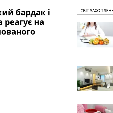
акий бардак і
СВІТ ЗАХОПЛЕН
а реагує на
пованого