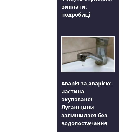
виплати:
подробиці
Аварія за аварією:
частина
окупованої
Луганщини
залишилася без
водопостачання