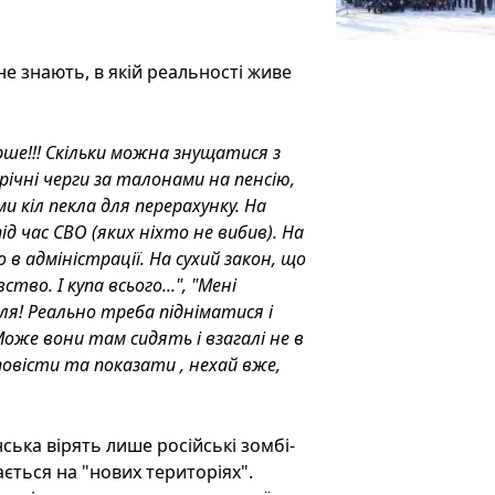
е знають, в якій реальності живе
рше!!! Скільки можна знущатися з
врічні черги за талонами на пенсію,
и кіл пекла для перерахунку. На
 час СВО (яких ніхто не вибив). На
 в адміністрації. На сухий закон, що
во. І купа всього...", "Мені
лля! Реально треба підніматися і
Може вони там сидять і взагалі не в
зповісти та показати , нехай вже,
ська вірять лише російські зомбі-
ається на "нових територіях".