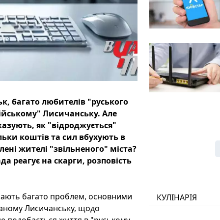
ьк, багато любителів "руського
сійському" Лисичанську. Але
казують, як "відроджується"
ьки коштів та сил вбухують в
лені жителі "звільненого" міста?
да реагує на скарги, розповість
мають багато проблем, основними
КУЛІНАРІЯ
ваному Лисичанську, щодо