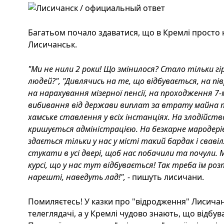
Багатьом почало здаватися, що в Кремлі просто н
Лисичанськ.
"Ми не нили 2 роки! Що змінилося? Стало тільки гі
людей?", "Дивлячись на те, що відбувається, на пі
на нарахування мізерної пенсії, на проходження 7-м
вибивання від держави виплат за втрату майна під
хамське ставлення у всіх інстанціях. На злодійство
кришується адміністрацією. На безкарне мародерівст
здається тільки у нас у місті такий бардак і сваві
стукати в усі двері, щоб нас побачили та почули. 
курсі, що у нас тут відбувається! Так треба їм ро
нарешті, наведуть лад!",
- пишуть лисичани.
Помиляєтесь! У казки про "відродження" Лисичан
телеглядачі, а у Кремлі чудово знають, що відбув