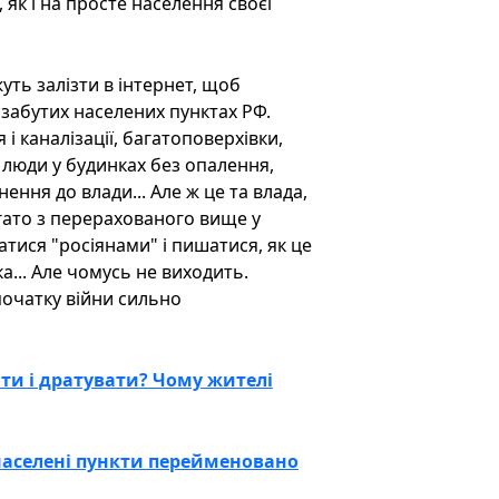
, як і на просте населення своєї
уть залізти в інтернет, щоб
 забутих населених пунктах РФ.
і каналізації, багатоповерхівки,
люди у будинках без опалення,
ння до влади... Але ж це та влада,
агато з перерахованого вище у
тися "росіянами" і пишатися, як це
... Але чомусь не виходить.
 початку війни сильно
ти і дратувати? Чому жителі
населені пункти перейменовано