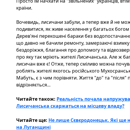
Просто їм начхати на "звільнених" українців, втім
країни.
Вочевидь, лисичани забули, а тепер вже й не мож
подивитися, як живе населення у багатьох богом
Дерев'яні перекошені бараки без водопостачання 
що давно не бачили ремонту, замерзаючі взимку 
бездоріжжя, благання про допомогу та відеозверне
про яку так мріють жителі Лисичанська. Але ж б
лисичан вже є! Отже, тепер сміливо можна почува
роблять жителі якогось російського Мухосранська
Мабуть, є з чим порівняти. Життя "до" та "після"
відрізняється...
Читайте також:
Реальність почала напружува
Лисичанська скаржаться на місцеву владу?
Читайте ще:
Не лише Сєвєродонецьк. Які ще 
на Луганщині