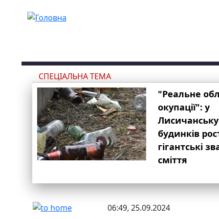
Перейти до основного вмісту
СПЕЦІАЛЬНА ТЕМА
"Реальне об
окупації": у
Лисичанську
будинків рос
гігантські з
сміття
06:49, 25.09.2024