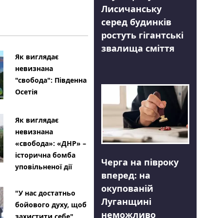
Лисичанську
серед будинків
ростуть гігантські
звалища сміття
Як виглядає
невизнана
"свобода": Південна
Осетія
Як виглядає
невизнана
«свобода»: «ДНР» –
історична бомба
Черга на півроку
уповільненої дії
вперед: на
окупованій
"У нас достатньо
Луганщині
бойового духу, щоб
неможливо
захистити себе"