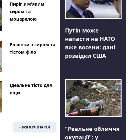
Пиріг з м'яким
сиром та
моцарелою
Путін може
напасти на НАТО
Розочки з сиром та
вже восени: дані
тістом філо
розвідки США
Ідеальне тісто для
піци
- вся КУЛІНАРІЯ
"Реальне обличчя
окупації": у