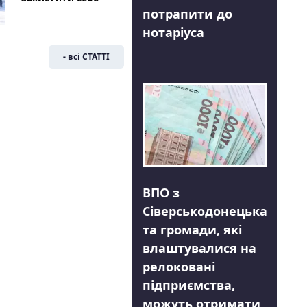
потрапити до
нотаріуса
- всі СТАТТІ
ВПО з
Сіверськодонецька
та громади, які
влаштувалися на
релоковані
підприємства,
можуть отримати