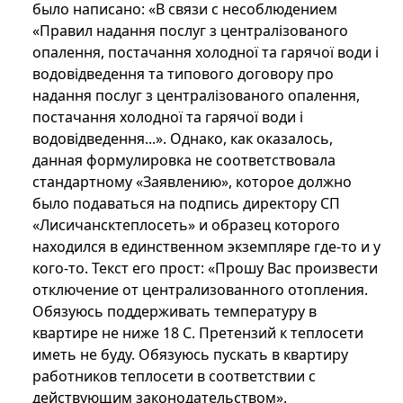
было написано: «В связи с несоблюдением
«Правил надання послуг з централізованого
опалення, постачання холодної та гарячої води і
водовідведення та типового договору про
надання послуг з централізованого опалення,
постачання холодної та гарячої води і
водовідведення...». Однако, как оказалось,
данная формулировка не соответствовала
стандартному «Заявлению», которое должно
было подаваться на подпись директору СП
«Лисичансктеплосеть» и образец которого
находился в единственном экземпляре где-то и у
кого-то. Текст его прост: «Прошу Вас произвести
отключение от централизованного отопления.
Обязуюсь поддерживать температуру в
квартире не ниже 18 С. Претензий к теплосети
иметь не буду. Обязуюсь пускать в квартиру
работников теплосети в соответствии с
действующим законодательством».