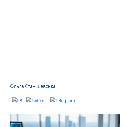
Ольга Станішевська