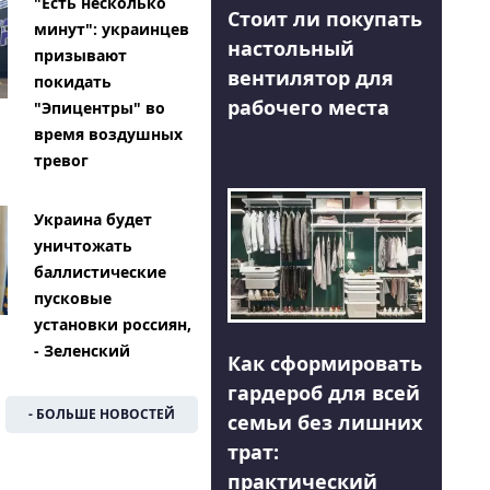
"Есть несколько
Стоит ли покупать
минут": украинцев
настольный
призывают
вентилятор для
покидать
рабочего места
"Эпицентры" во
время воздушных
тревог
Украина будет
уничтожать
баллистические
пусковые
установки россиян,
- Зеленский
Как сформировать
гардероб для всей
- БОЛЬШЕ НОВОСТЕЙ
семьи без лишних
трат:
практический