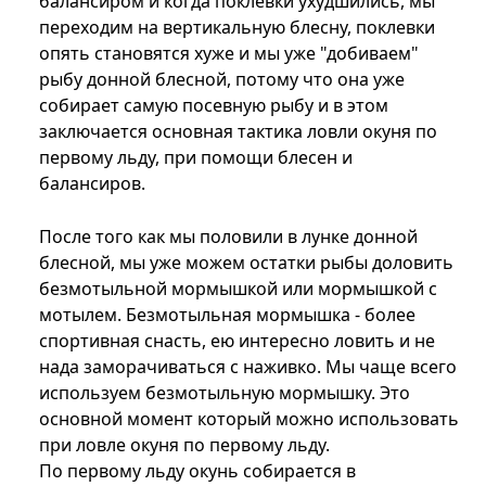
балансиром и когда поклевки ухудшились, мы
переходим на вертикальную блесну, поклевки
опять становятся хуже и мы уже "добиваем"
рыбу донной блесной, потому что она уже
собирает самую посевную рыбу и в этом
заключается основная тактика ловли окуня по
первому льду, при помощи блесен и
балансиров.
После того как мы половили в лунке донной
блесной, мы уже можем остатки рыбы доловить
безмотыльной мормышкой или мормышкой с
мотылем. Безмотыльная мормышка - более
спортивная снасть, ею интересно ловить и не
нада заморачиваться с наживко. Мы чаще всего
используем безмотыльную мормышку. Это
основной момент который можно использовать
при ловле окуня по первому льду.
По первому льду окунь собирается в