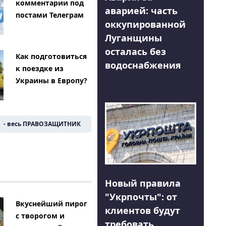
комментарии под
аварией: часть
постами Телеграм
оккупированной
Луганщины
осталась без
Как подготовиться
водоснабжения
к поездке из
Украины в Европу?
- весь ПРАВОЗАЩИТНИК
Новый правила
"Укрпочты": от
Вкуснейший пирог
клиентов будут
с творогом и
требовать