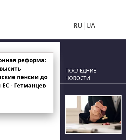
RU
UA
онная реформа:
овысить
ПОСЛЕДНИЕ
нские пенсии до
НОВОСТИ
 ЕС - Гетманцев