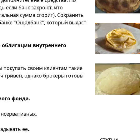
дь если банк закроют, ито
стальная сумма сгорит). Сохранить
банке "Ощадбанк", который выдаст
- облигации внутреннего
вы покупать своим клиентам такие
яч гривен, однако брокеры готовы
ового фонда.
онсервативных.
ладывать ее.