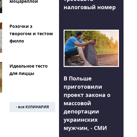
моцареллой
налоговый номер
Розочки з
творогом и тестом
филло
Идеальное тесто
для пиццы
В Польше
приготовили
проект закона о
массовой
- вся КУЛИНАРИЯ
депортации
украинских
мужчин, - СМИ