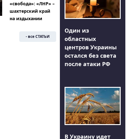
«свобода»: «ЛНР» –
шахтерский край
на издыхании
Один из
- все СТАТЬИ
областных
центров Украины
остался без света
после атаки РФ
В Украину идет