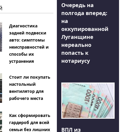
Очередь на
Й
полгода вперед:
на
Диагностика
оккупированной
задней подвески
Луганщине
авто: симптомы
нереально
неисправностей и
попасть к
способы их
нотариусу
устранения
Стоит ли покупать
настольный
вентилятор для
рабочего места
Как сформировать
гардероб для всей
ВПЛ из
семьи без лишних