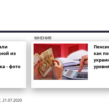
МНЕНИЯ
али
Пенси
ной из
как п
к
украи
ка - фото
уровня
, 21.07.2020