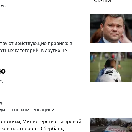
СТАТЬИ
7%.
твуют действующие правила: в
отных категорий, в других не
ию
".
д.
ит с гос компенсацией.
кономики, Министерство цифровой
ков-партнеров – Сбербанк,