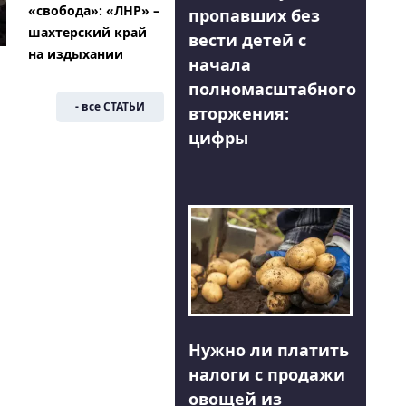
«свобода»: «ЛНР» –
пропавших без
шахтерский край
вести детей с
на издыхании
начала
полномасштабного
- все СТАТЬИ
вторжения:
цифры
Нужно ли платить
налоги с продажи
овощей из