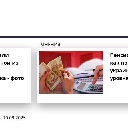
МНЕНИЯ
али
Пенси
ной из
как п
к
украи
ка - фото
уровня
, 10.09.2025