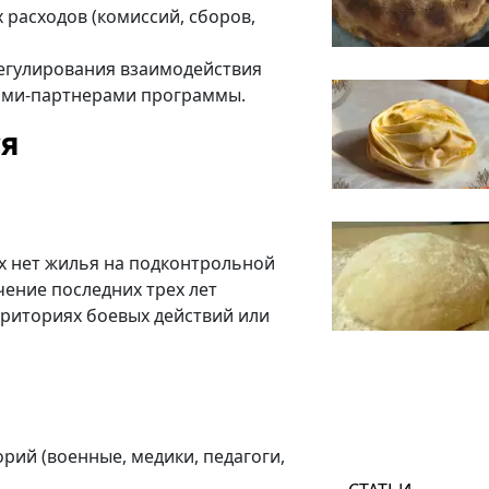
 расходов (комиссий, сборов,
егулирования взаимодействия
ами-партнерами программы.
ся
х нет жилья на подконтрольной
чение последних трех лет
рриториях боевых действий или
рий (военные, медики, педагоги,