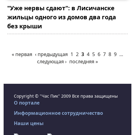
"Уже нервы сдают": в Лисичанске
жильцы одного из домов два года
без крыши
« первая
‹ предыдущая
1
2
3
4
5
6
7
8
9
…
следующая ›
последняя »
Copyright © "Час Пик" 2009 Все права защищены
О портале
Информационное сотрудничество
Наши цены