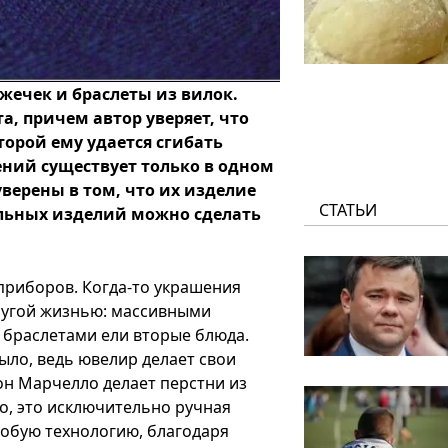
жечек и браслеты из вилок.
а, причем автор уверяет, что
торой ему удается сгибать
ений существует только в одном
уверены в том, что их изделие
СТАТЬИ
льных изделий можно сделать
приборов. Когда-то украшения
другой жизнью: массивными
 браслетами ели вторые блюда.
было, ведь ювелир делает свои
он Марчелло делает перстни из
но, это исключительно ручная
собую технологию, благодаря