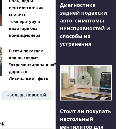
Соль, лед и
Диагностика
вентилятор: как
задней подвески
снизить
авто: симптомы
температуру в
неисправностей и
квартире без
способы их
кондиционера
устранения
В сети показали,
как выглядит
"отремонтированная"
дорога в
Лисичанске - фото
- БОЛЬШЕ НОВОСТЕЙ
Стоит ли покупать
настольный
ИК
вентилятор для