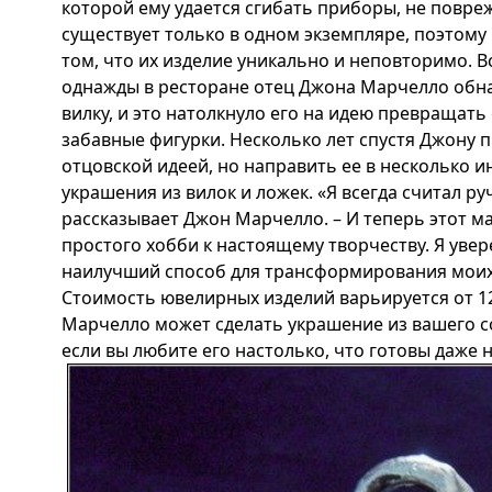
которой ему удается сгибать приборы, не повре
существует только в одном экземпляре, поэтому
том, что их изделие уникально и неповторимо. В
однажды в ресторане отец Джона Марчелло обна
вилку, и это натолкнуло его на идею превращат
забавные фигурки. Несколько лет спустя Джону 
отцовской идеей, но направить ее в несколько и
украшения из вилок и ложек. «Я всегда считал р
рассказывает Джон Марчелло. – И теперь этот м
простого хобби к настоящему творчеству. Я увере
наилучший способ для трансформирования моих 
Стоимость ювелирных изделий варьируется от 12
Марчелло может сделать украшение из вашего с
если вы любите его настолько, что готовы даже н