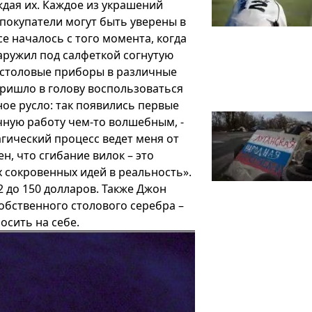
ждая их. Каждое из украшений
 покупатели могут быть уверены в
се началось с того момента, когда
ружил под салфеткой согнутую
ь столовые приборы в различные
пришло в голову воспользоваться
ное русло: так появились первые
учную работу чем-то волшебным, -
агический процесс ведет меня от
н, что сгибание вилок – это
сокровенных идей в реальность».
 до 150 долларов. Также Джон
обственного столового серебра –
осить на себе.