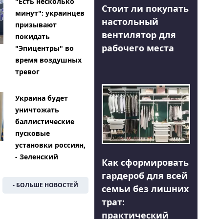
"Есть несколько
Стоит ли покупать
минут": украинцев
настольный
призывают
вентилятор для
покидать
рабочего места
"Эпицентры" во
время воздушных
тревог
Украина будет
уничтожать
баллистические
пусковые
установки россиян,
- Зеленский
Как сформировать
гардероб для всей
- БОЛЬШЕ НОВОСТЕЙ
семьи без лишних
трат:
практический